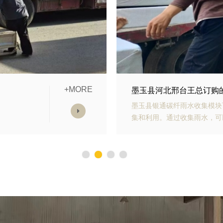
+MORE
模块发货中
墨玉县山东青岛李经理订
雨水收
墨玉县银通生态多孔纤维棉具
，减少
能力强、施工方便等优势。模