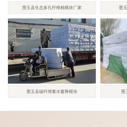
墨玉县生态多孔纤维棉模块厂家
墨
墨玉县碳纤维蓄水蓄释模块
墨