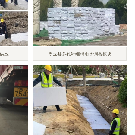
供应
墨玉县多孔纤维棉雨水调蓄模块