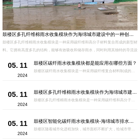
鼓楼区多孔纤维棉雨水收集模块作为海绵城市建设中的一种创新材料
鼓楼区多孔纤维棉雨水收集模块是一种采用碳纤维和高分子材料复合而成的新型材
料。它拥有高度多孔的结构，能够有效吸收和储存雨水，同时利用其独特的导流设
计，将雨水迅速排出，有效防止城市内涝的发生。此外，该材料还具有
鼓楼区碳纤雨水收集模块都是能应用在哪些方面？
05. 11
鼓楼区碳纤雨水收集模块是一种采用碳纤维复合材料制成的雨水收集装置，具有*、环保、可持续等诸多优点。这种模块的设计独特，结构轻巧且强度高，耐腐蚀，能够在各种环境条件下稳定运行。其广泛的应用领域不仅体现在城市规
2024
鼓楼区多孔纤维棉雨水收集模块作为海绵城市建设中的一种创新材料
05. 11
鼓楼区多孔纤维棉雨水收集模块是一种采用碳纤维和高分子材料复合而成的新型材料。它拥有高度多孔的结构，能够有效吸收和储存雨水，同时利用其独特的导流设计，将雨水迅速排出，有效防止城市内涝的发生。此外，该材料还具有
2024
鼓楼区智能化碳纤雨水收集模块-海绵城市排水蓄水系统的优选项
05. 11
鼓楼区随着城市化进程加快，城市面积不断扩大，给城市带来的问题也随之增加。其中之一就是水资源的短缺。雨水收集是一种解决城市水资源短缺的有效途径。在雨水收集技术中，智能化碳纤雨水收集模块的出现，为解决城市水资源
2024