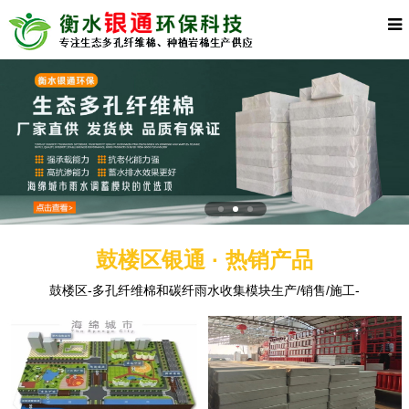
鼓楼区银通 · 热销产品
鼓楼区-多孔纤维棉和碳纤雨水收集模块生产/销售/施工-