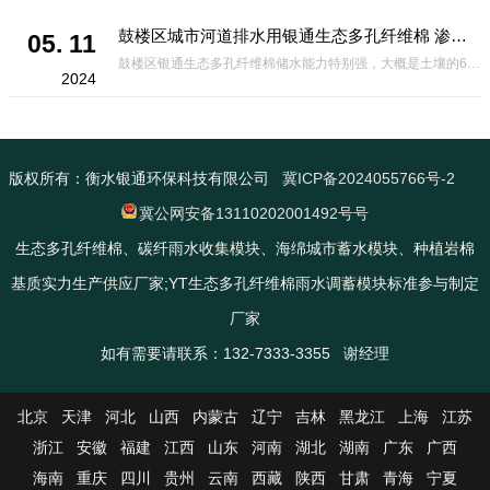
鼓楼区城市河道排水用银通生态多孔纤维棉 渗透性好重量轻
05. 11
鼓楼区银通生态多孔纤维棉储水能力特别强，大概是土壤的6倍，所以在下暴雨或者是严重的雨雪天气时，能将降水量很好的吸收掉，到了天气晴朗之后又会将这些水分蒸发到空气中。这种材料在绿化环保上能起到很大的作用，能够大
2024
版权所有：衡水银通环保科技有限公司
冀ICP备2024055766号-2
冀公网安备13110202001492号号
生态多孔纤维棉、碳纤雨水收集模块、海绵城市蓄水模块、种植岩棉
基质实力生产供应厂家;YT生态多孔纤维棉雨水调蓄模块标准参与制定
厂家
如有需要请联系：132-7333-3355 谢经理
北京
天津
河北
山西
内蒙古
辽宁
吉林
黑龙江
上海
江苏
浙江
安徽
福建
江西
山东
河南
湖北
湖南
广东
广西
海南
重庆
四川
贵州
云南
西藏
陕西
甘肃
青海
宁夏