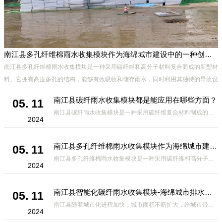
南江县多孔纤维棉雨水收集模块作为海绵城市建设中的一种创新材料
南江县多孔纤维棉雨水收集模块是一种采用碳纤维和高分子材料复合而成的新型材
料。它拥有高度多孔的结构，能够有效吸收和储存雨水，同时利用其独特的导流设
计，将雨水迅速排出，有效防止城市内涝的发生。此外，该材料还具有
南江县碳纤雨水收集模块都是能应用在哪些方面？
05. 11
南江县碳纤雨水收集模块是一种采用碳纤维复合材料制成的雨水收集装置，具有*、环保、可持续等诸多优点。这种模块的设计独特，结构轻巧且强度高，耐腐蚀，能够在各种环境条件下稳定运行。其广泛的应用领域不仅体现在城市规
2024
南江县多孔纤维棉雨水收集模块作为海绵城市建设中的一种创新材料
05. 11
南江县多孔纤维棉雨水收集模块是一种采用碳纤维和高分子材料复合而成的新型材料。它拥有高度多孔的结构，能够有效吸收和储存雨水，同时利用其独特的导流设计，将雨水迅速排出，有效防止城市内涝的发生。此外，该材料还具有
2024
南江县智能化碳纤雨水收集模块-海绵城市排水蓄水系统的优选项
05. 11
南江县随着城市化进程加快，城市面积不断扩大，给城市带来的问题也随之增加。其中之一就是水资源的短缺。雨水收集是一种解决城市水资源短缺的有效途径。在雨水收集技术中，智能化碳纤雨水收集模块的出现，为解决城市水资源
2024