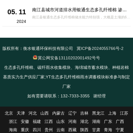
南江县城市河道排水用银通生态多孔纤维棉 渗透性好重量轻
05. 11
南江县银通生态多孔纤维棉储水能力特别强，大概是土壤的6倍，所以在下暴雨或者是严重的雨雪天气时，能将降水量很好的吸收掉，到了天气晴朗之后又会将这些水分蒸发到空气中。这种材料在绿化环保上能起到很大的作用，能够大
2024
版权所有：衡水银通环保科技有限公司
冀ICP备2024055766号-2
冀公网安备13110202001492号号
生态多孔纤维棉、碳纤雨水收集模块、海绵城市蓄水模块、种植岩棉
基质实力生产供应厂家;YT生态多孔纤维棉雨水调蓄模块标准参与制定
厂家
如有需要请联系：132-7333-3355 谢经理
北京
天津
河北
山西
内蒙古
辽宁
吉林
黑龙江
上海
江苏
浙江
安徽
福建
江西
山东
河南
湖北
湖南
广东
广西
海南
重庆
四川
贵州
云南
西藏
陕西
甘肃
青海
宁夏