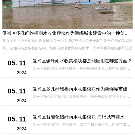
复兴区多孔纤维棉雨水收集模块作为海绵城市建设中的一种创新材料
复兴区多孔纤维棉雨水收集模块是一种采用碳纤维和高分子材料复合而成的新型材
料。它拥有高度多孔的结构，能够有效吸收和储存雨水，同时利用其独特的导流设
计，将雨水迅速排出，有效防止城市内涝的发生。此外，该材料还具有
复兴区碳纤雨水收集模块都是能应用在哪些方面？
05. 11
复兴区碳纤雨水收集模块是一种采用碳纤维复合材料制成的雨水收集装置，具有*、环保、可持续等诸多优点。这种模块的设计独特，结构轻巧且强度高，耐腐蚀，能够在各种环境条件下稳定运行。其广泛的应用领域不仅体现在城市规
2024
复兴区多孔纤维棉雨水收集模块作为海绵城市建设中的一种创新材料
05. 11
复兴区多孔纤维棉雨水收集模块是一种采用碳纤维和高分子材料复合而成的新型材料。它拥有高度多孔的结构，能够有效吸收和储存雨水，同时利用其独特的导流设计，将雨水迅速排出，有效防止城市内涝的发生。此外，该材料还具有
2024
复兴区智能化碳纤雨水收集模块-海绵城市排水蓄水系统的优选项
05. 11
复兴区随着城市化进程加快，城市面积不断扩大，给城市带来的问题也随之增加。其中之一就是水资源的短缺。雨水收集是一种解决城市水资源短缺的有效途径。在雨水收集技术中，智能化碳纤雨水收集模块的出现，为解决城市水资源
2024