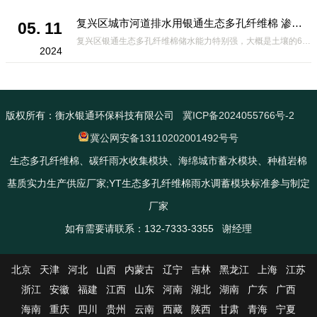
复兴区城市河道排水用银通生态多孔纤维棉 渗透性好重量轻
05. 11
复兴区银通生态多孔纤维棉储水能力特别强，大概是土壤的6倍，所以在下暴雨或者是严重的雨雪天气时，能将降水量很好的吸收掉，到了天气晴朗之后又会将这些水分蒸发到空气中。这种材料在绿化环保上能起到很大的作用，能够大
2024
版权所有：衡水银通环保科技有限公司
冀ICP备2024055766号-2
冀公网安备13110202001492号号
生态多孔纤维棉、碳纤雨水收集模块、海绵城市蓄水模块、种植岩棉
基质实力生产供应厂家;YT生态多孔纤维棉雨水调蓄模块标准参与制定
厂家
如有需要请联系：132-7333-3355 谢经理
北京
天津
河北
山西
内蒙古
辽宁
吉林
黑龙江
上海
江苏
浙江
安徽
福建
江西
山东
河南
湖北
湖南
广东
广西
海南
重庆
四川
贵州
云南
西藏
陕西
甘肃
青海
宁夏