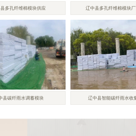
中县多孔纤维棉模块供应
辽中县多孔纤维棉模块厂
中县碳纤雨水调蓄模块
辽中县智能碳纤雨水收