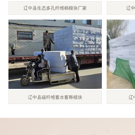
辽中县生态多孔纤维棉模块厂家
辽
辽中县碳纤维蓄水蓄释模块
辽