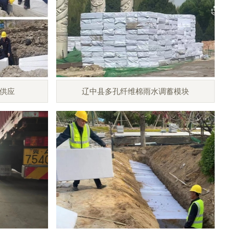
供应
辽中县多孔纤维棉雨水调蓄模块