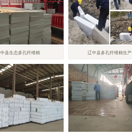
辽中县生态多孔纤维棉
辽中县多孔纤维棉生产