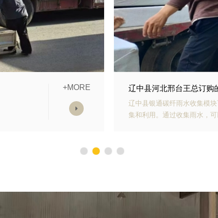
+MORE
模块发货中
辽中县山东青岛李经理订
雨水收
辽中县银通生态多孔纤维棉具
，减少
能力强、施工方便等优势。模