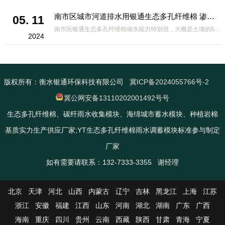
南市区城市河道排水用银通生态多孔纤维棉 渗透性好重量轻
05. 11
南市区银通生态多孔纤维棉储水能力特别强，大概是土壤的6倍，所以在下暴雨或者是严重的雨雪天气时，能将降水量很好的吸收掉，到了天气晴朗之后又会将这些水分蒸发到空气中。这种材料在绿化环保上能起到很大的作用，能够大
2024
版权所有：衡水银通环保科技有限公司
冀ICP备2024055766号-2
冀公网安备13110202001492号号
生态多孔纤维棉、碳纤雨水收集模块、海绵城市蓄水模块、种植岩棉
基质实力生产供应厂家;YT生态多孔纤维棉雨水调蓄模块标准参与制定
厂家
如有需要请联系：132-7333-3355 谢经理
北京
天津
河北
山西
内蒙古
辽宁
吉林
黑龙江
上海
江苏
浙江
安徽
福建
江西
山东
河南
湖北
湖南
广东
广西
海南
重庆
四川
贵州
云南
西藏
陕西
甘肃
青海
宁夏