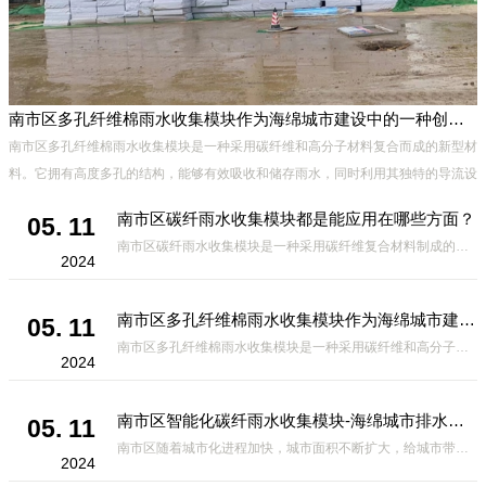
南市区多孔纤维棉雨水收集模块作为海绵城市建设中的一种创新材料
南市区多孔纤维棉雨水收集模块是一种采用碳纤维和高分子材料复合而成的新型材
料。它拥有高度多孔的结构，能够有效吸收和储存雨水，同时利用其独特的导流设
计，将雨水迅速排出，有效防止城市内涝的发生。此外，该材料还具有
南市区碳纤雨水收集模块都是能应用在哪些方面？
05. 11
南市区碳纤雨水收集模块是一种采用碳纤维复合材料制成的雨水收集装置，具有*、环保、可持续等诸多优点。这种模块的设计独特，结构轻巧且强度高，耐腐蚀，能够在各种环境条件下稳定运行。其广泛的应用领域不仅体现在城市规
2024
南市区多孔纤维棉雨水收集模块作为海绵城市建设中的一种创新材料
05. 11
南市区多孔纤维棉雨水收集模块是一种采用碳纤维和高分子材料复合而成的新型材料。它拥有高度多孔的结构，能够有效吸收和储存雨水，同时利用其独特的导流设计，将雨水迅速排出，有效防止城市内涝的发生。此外，该材料还具有
2024
南市区智能化碳纤雨水收集模块-海绵城市排水蓄水系统的优选项
05. 11
南市区随着城市化进程加快，城市面积不断扩大，给城市带来的问题也随之增加。其中之一就是水资源的短缺。雨水收集是一种解决城市水资源短缺的有效途径。在雨水收集技术中，智能化碳纤雨水收集模块的出现，为解决城市水资源
2024