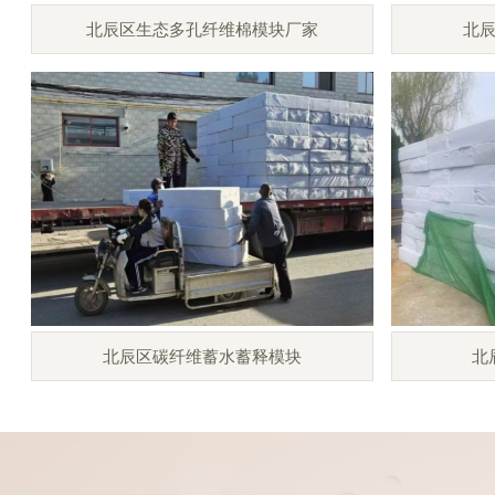
北辰区生态多孔纤维棉模块厂家
北
北辰区碳纤维蓄水蓄释模块
北