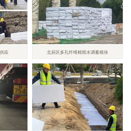
供应
北辰区多孔纤维棉雨水调蓄模块