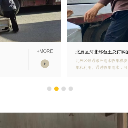
+MORE
模块发货中
北辰区山东青岛李经理订
雨水收
北辰区银通生态多孔纤维棉具
，减少
能力强、施工方便等优势。模