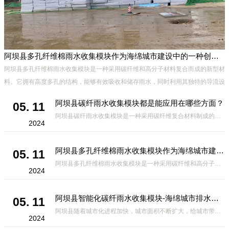
阿坝县多孔纤维棉雨水收集模块作为海绵城市建设中的一种创新材料
阿坝县多孔纤维棉雨水收集模块是一种采用碳纤维和高分子材料复合而成的新型材
料。它拥有高度多孔的结构，能够有效吸收和储存雨水，同时利用其独特的导流设
计，将雨水迅速排出，有效防止城市内涝的发生。此外，该材料还具有
阿坝县碳纤雨水收集模块都是能应用在哪些方面？
05. 11
阿坝县碳纤雨水收集模块是一种采用碳纤维复合材料制成的雨水收集装置，具有*、环保、可持续等诸多优点。这种模块的设计独特，结构轻巧且强度高，耐腐蚀，能够在各种环境条件下稳定运行。其广泛的应用领域不仅体现在城市规
2024
阿坝县多孔纤维棉雨水收集模块作为海绵城市建设中的一种创新材料
05. 11
阿坝县多孔纤维棉雨水收集模块是一种采用碳纤维和高分子材料复合而成的新型材料。它拥有高度多孔的结构，能够有效吸收和储存雨水，同时利用其独特的导流设计，将雨水迅速排出，有效防止城市内涝的发生。此外，该材料还具有
2024
阿坝县智能化碳纤雨水收集模块-海绵城市排水蓄水系统的优选项
05. 11
阿坝县随着城市化进程加快，城市面积不断扩大，给城市带来的问题也随之增加。其中之一就是水资源的短缺。雨水收集是一种解决城市水资源短缺的有效途径。在雨水收集技术中，智能化碳纤雨水收集模块的出现，为解决城市水资源
2024