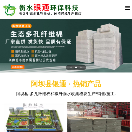
阿坝县银通 · 热销产品
阿坝县-多孔纤维棉和碳纤雨水收集模块生产/销售/施工-