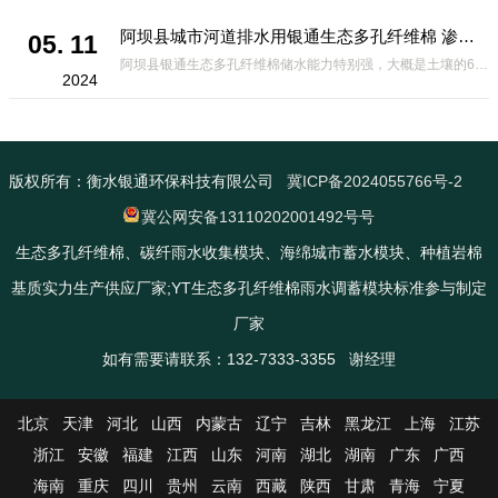
阿坝县城市河道排水用银通生态多孔纤维棉 渗透性好重量轻
05. 11
阿坝县银通生态多孔纤维棉储水能力特别强，大概是土壤的6倍，所以在下暴雨或者是严重的雨雪天气时，能将降水量很好的吸收掉，到了天气晴朗之后又会将这些水分蒸发到空气中。这种材料在绿化环保上能起到很大的作用，能够大
2024
版权所有：衡水银通环保科技有限公司
冀ICP备2024055766号-2
冀公网安备13110202001492号号
生态多孔纤维棉、碳纤雨水收集模块、海绵城市蓄水模块、种植岩棉
基质实力生产供应厂家;YT生态多孔纤维棉雨水调蓄模块标准参与制定
厂家
如有需要请联系：132-7333-3355 谢经理
北京
天津
河北
山西
内蒙古
辽宁
吉林
黑龙江
上海
江苏
浙江
安徽
福建
江西
山东
河南
湖北
湖南
广东
广西
海南
重庆
四川
贵州
云南
西藏
陕西
甘肃
青海
宁夏