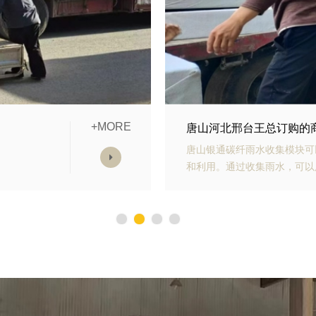
+MORE
块发货中
唐山山东青岛李经理订购
水收集
唐山银通生态多孔纤维棉具有
减少对
力强、施工方便等优势。模块