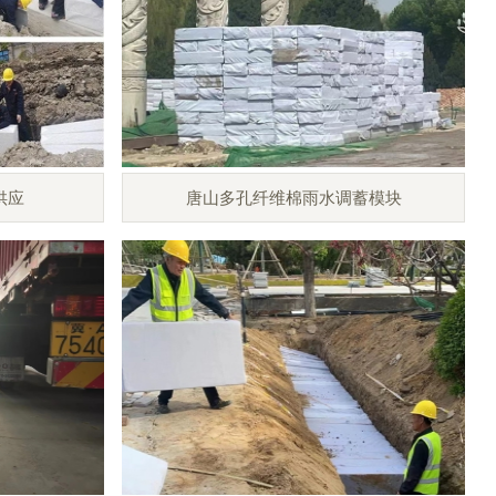
供应
唐山多孔纤维棉雨水调蓄模块