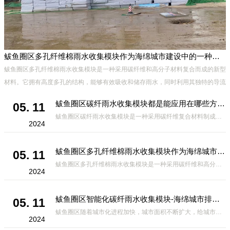
鲅鱼圈区多孔纤维棉雨水收集模块作为海绵城市建设中的一种创新材料
有
鲅鱼圈区多孔纤维棉雨水收集模块是一种采用碳纤维和高分子材料复合而成的新型
材料。它拥有高度多孔的结构，能够有效吸收和储存雨水，同时利用其独特的导流
设计，将雨水迅速排出，有效防止城市内涝的发生。此外，该材料还具有
鲅鱼圈区碳纤雨水收集模块都是能应用在哪些方面？
05. 11
鲅鱼圈区碳纤雨水收集模块是一种采用碳纤维复合材料制成的雨水收集装置，具有*、环保、可持续等诸多优点。这种模块的设计独特，结构轻巧且强度高，耐腐蚀，能够在各种环境条件下稳定运行。其广泛的应用领域不仅体现在城市规
2024
鲅鱼圈区多孔纤维棉雨水收集模块作为海绵城市建设中的一种创新材料
05. 11
鲅鱼圈区多孔纤维棉雨水收集模块是一种采用碳纤维和高分子材料复合而成的新型材料。它拥有高度多孔的结构，能够有效吸收和储存雨水，同时利用其独特的导流设计，将雨水迅速排出，有效防止城市内涝的发生。此外，该材料还具有
2024
鲅鱼圈区智能化碳纤雨水收集模块-海绵城市排水蓄水系统的优选项
05. 11
鲅鱼圈区随着城市化进程加快，城市面积不断扩大，给城市带来的问题也随之增加。其中之一就是水资源的短缺。雨水收集是一种解决城市水资源短缺的有效途径。在雨水收集技术中，智能化碳纤雨水收集模块的出现，为解决城市水资源
2024