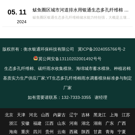
鲅鱼圈区城市河道排水用银通生态多孔纤维棉 渗透性好重量轻
05. 11
鲅鱼圈区银通生态多孔纤维棉储水能力特别强，大概是土壤的6倍，所以在下暴雨或者是严重的雨雪天气时，能将降水量很好的吸收掉，到了天气晴朗之后又会将这些水分蒸发到空气中。这种材料在绿化环保上能起到很大的作用，能够大
2024
版权所有：衡水银通环保科技有限公司
冀ICP备2024055766号-2
冀公网安备13110202001492号号
生态多孔纤维棉、碳纤雨水收集模块、海绵城市蓄水模块、种植岩棉
基质实力生产供应厂家;YT生态多孔纤维棉雨水调蓄模块标准参与制定
厂家
如有需要请联系：132-7333-3355 谢经理
北京
天津
河北
山西
内蒙古
辽宁
吉林
黑龙江
上海
江苏
浙江
安徽
福建
江西
山东
河南
湖北
湖南
广东
广西
海南
重庆
四川
贵州
云南
西藏
陕西
甘肃
青海
宁夏