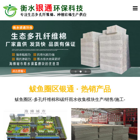
鲅鱼圈区银通 · 热销产品
鲅鱼圈区-多孔纤维棉和碳纤雨水收集模块生产/销售/施工-