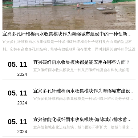
宜兴多孔纤维棉雨水收集模块作为海绵城市建设中的一种创新材料
、
宜兴多孔纤维棉雨水收集模块是一种采用碳纤维和高分子材料复合而成的新型材
能
料。它拥有高度多孔的结构，能够有效吸收和储存雨水，同时利用其独特的导流设
计，将雨水迅速排出，有效防止城市内涝的发生。此外，该材料还具有
宜兴碳纤雨水收集模块都是能应用在哪些方面？
05. 11
宜兴碳纤雨水收集模块是一种采用碳纤维复合材料制成的雨水收集装置，具有*、环保、可持续等诸多优点。这种模块的设计独特，结构轻巧且强度高，耐腐蚀，能够在各种环境条件下稳定运行。其广泛的应用领域不仅体现在城市规
2024
宜兴多孔纤维棉雨水收集模块作为海绵城市建设中的一种创新材料
05. 11
宜兴多孔纤维棉雨水收集模块是一种采用碳纤维和高分子材料复合而成的新型材料。它拥有高度多孔的结构，能够有效吸收和储存雨水，同时利用其独特的导流设计，将雨水迅速排出，有效防止城市内涝的发生。此外，该材料还具有
2024
宜兴智能化碳纤雨水收集模块-海绵城市排水蓄水系统的优选项
05. 11
宜兴随着城市化进程加快，城市面积不断扩大，给城市带来的问题也随之增加。其中之一就是水资源的短缺。雨水收集是一种解决城市水资源短缺的有效途径。在雨水收集技术中，智能化碳纤雨水收集模块的出现，为解决城市水资源
2024