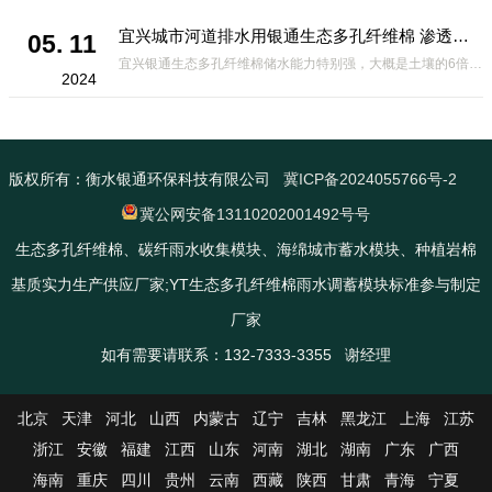
宜兴城市河道排水用银通生态多孔纤维棉 渗透性好重量轻
05. 11
宜兴银通生态多孔纤维棉储水能力特别强，大概是土壤的6倍，所以在下暴雨或者是严重的雨雪天气时，能将降水量很好的吸收掉，到了天气晴朗之后又会将这些水分蒸发到空气中。这种材料在绿化环保上能起到很大的作用，能够大
2024
版权所有：衡水银通环保科技有限公司
冀ICP备2024055766号-2
冀公网安备13110202001492号号
生态多孔纤维棉、碳纤雨水收集模块、海绵城市蓄水模块、种植岩棉
基质实力生产供应厂家;YT生态多孔纤维棉雨水调蓄模块标准参与制定
厂家
如有需要请联系：132-7333-3355 谢经理
北京
天津
河北
山西
内蒙古
辽宁
吉林
黑龙江
上海
江苏
浙江
安徽
福建
江西
山东
河南
湖北
湖南
广东
广西
海南
重庆
四川
贵州
云南
西藏
陕西
甘肃
青海
宁夏