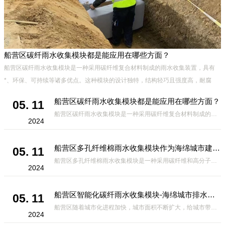
船营区碳纤雨水收集模块都是能应用在哪些方面？
或
船营区碳纤雨水收集模块是一种采用碳纤维复合材料制成的雨水收集装置，具有
些
*、环保、可持续等诸多优点。这种模块的设计独特，结构轻巧且强度高，耐腐
蚀，能够在各种环境条件下稳定运行。其广泛的应用领域不仅体现在城市规
船营区碳纤雨水收集模块都是能应用在哪些方面？
05. 11
船营区碳纤雨水收集模块是一种采用碳纤维复合材料制成的雨水收集装置，具有*、环保、可持续等诸多优点。这种模块的设计独特，结构轻巧且强度高，耐腐蚀，能够在各种环境条件下稳定运行。其广泛的应用领域不仅体现在城市规
2024
船营区多孔纤维棉雨水收集模块作为海绵城市建设中的一种创新材料
05. 11
船营区多孔纤维棉雨水收集模块是一种采用碳纤维和高分子材料复合而成的新型材料。它拥有高度多孔的结构，能够有效吸收和储存雨水，同时利用其独特的导流设计，将雨水迅速排出，有效防止城市内涝的发生。此外，该材料还具有
2024
船营区智能化碳纤雨水收集模块-海绵城市排水蓄水系统的优选项
05. 11
船营区随着城市化进程加快，城市面积不断扩大，给城市带来的问题也随之增加。其中之一就是水资源的短缺。雨水收集是一种解决城市水资源短缺的有效途径。在雨水收集技术中，智能化碳纤雨水收集模块的出现，为解决城市水资源
2024