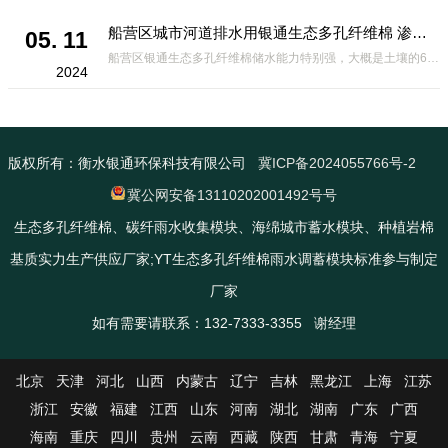
船营区城市河道排水用银通生态多孔纤维棉 渗透性好重量轻
05. 11
船营区银通生态多孔纤维棉储水能力特别强，大概是土壤的6倍，所以在下暴雨或者是严重的雨雪天气时，能将降水量很好的吸收掉，到了天气晴朗之后又会将这些水分蒸发到空气中。这种材料在绿化环保上能起到很大的作用，能够大
2024
版权所有：衡水银通环保科技有限公司
冀ICP备2024055766号-2
冀公网安备13110202001492号号
生态多孔纤维棉、碳纤雨水收集模块、海绵城市蓄水模块、种植岩棉
基质实力生产供应厂家;YT生态多孔纤维棉雨水调蓄模块标准参与制定
厂家
如有需要请联系：132-7333-3355 谢经理
北京
天津
河北
山西
内蒙古
辽宁
吉林
黑龙江
上海
江苏
浙江
安徽
福建
江西
山东
河南
湖北
湖南
广东
广西
海南
重庆
四川
贵州
云南
西藏
陕西
甘肃
青海
宁夏