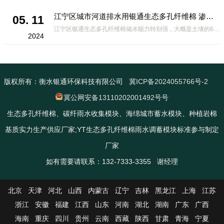
江宁区城市河道排水用银通生态多孔纤维棉 渗透性好重量轻
05. 11
江宁区银通生态多孔纤维棉储水能力特别强，大概是土壤的6倍，所以在下暴雨或者是严重的雨雪天气时，能将降水量很好的吸收掉，到了天气晴朗之后又会将这些水分蒸发到空气中。这种材料在绿化环保上能起到很大的作用，能够大
2024
版权所有：衡水银通环保科技有限公司
冀ICP备2024055766号-2
冀公网安备13110202001492号号
生态多孔纤维棉、碳纤雨水收集模块、海绵城市蓄水模块、种植岩棉
基质实力生产供应厂家;YT生态多孔纤维棉雨水调蓄模块标准参与制定
厂家
如有需要请联系：132-7333-3355 谢经理
北京
天津
河北
山西
内蒙古
辽宁
吉林
黑龙江
上海
江苏
浙江
安徽
福建
江西
山东
河南
湖北
湖南
广东
广西
海南
重庆
四川
贵州
云南
西藏
陕西
甘肃
青海
宁夏