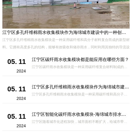
江宁区多孔纤维棉雨水收集模块作为海绵城市建设中的一种创新材料
江宁区多孔纤维棉雨水收集模块是一种采用碳纤维和高分子材料复合而成的新型材
料。它拥有高度多孔的结构，能够有效吸收和储存雨水，同时利用其独特的导流设
计，将雨水迅速排出，有效防止城市内涝的发生。此外，该材料还具有
江宁区碳纤雨水收集模块都是能应用在哪些方面？
05. 11
江宁区碳纤雨水收集模块是一种采用碳纤维复合材料制成的雨水收集装置，具有*、环保、可持续等诸多优点。这种模块的设计独特，结构轻巧且强度高，耐腐蚀，能够在各种环境条件下稳定运行。其广泛的应用领域不仅体现在城市规
2024
江宁区多孔纤维棉雨水收集模块作为海绵城市建设中的一种创新材料
05. 11
江宁区多孔纤维棉雨水收集模块是一种采用碳纤维和高分子材料复合而成的新型材料。它拥有高度多孔的结构，能够有效吸收和储存雨水，同时利用其独特的导流设计，将雨水迅速排出，有效防止城市内涝的发生。此外，该材料还具有
2024
江宁区智能化碳纤雨水收集模块-海绵城市排水蓄水系统的优选项
05. 11
江宁区随着城市化进程加快，城市面积不断扩大，给城市带来的问题也随之增加。其中之一就是水资源的短缺。雨水收集是一种解决城市水资源短缺的有效途径。在雨水收集技术中，智能化碳纤雨水收集模块的出现，为解决城市水资源
2024