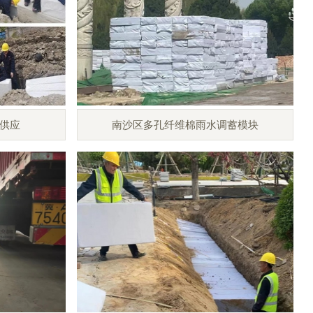
供应
南沙区多孔纤维棉雨水调蓄模块