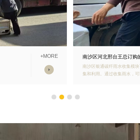
+MORE
模块发货中
南沙区山东青岛李经理订
雨水收
南沙区银通生态多孔纤维棉具
，减少
能力强、施工方便等优势。模