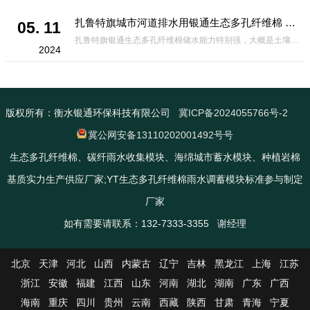
扎鲁特旗城市河道排水用银通生态多孔纤维棉 渗透性好重量轻
05. 11
扎鲁特旗银通生态多孔纤维棉储水能力特别强，大概是土壤的6倍，所以在下暴雨或者是严重的雨雪天气时，能将降水量很好的吸收掉，到了天气晴朗之后又会将这些水分蒸发到空气中。这种材料在绿化环保上能起到很大的作用，能够大
2024
版权所有：衡水银通环保科技有限公司
冀ICP备2024055766号-2
冀公网安备13110202001492号号
生态多孔纤维棉、碳纤雨水收集模块、海绵城市蓄水模块、种植岩棉
基质实力生产供应厂家;YT生态多孔纤维棉雨水调蓄模块标准参与制定
厂家
如有需要请联系：132-7333-3355 谢经理
北京
天津
河北
山西
内蒙古
辽宁
吉林
黑龙江
上海
江苏
浙江
安徽
福建
江西
山东
河南
湖北
湖南
广东
广西
海南
重庆
四川
贵州
云南
西藏
陕西
甘肃
青海
宁夏