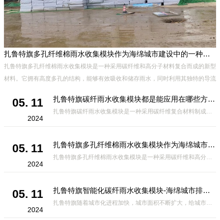
扎鲁特旗多孔纤维棉雨水收集模块作为海绵城市建设中的一种创新材料
有
扎鲁特旗多孔纤维棉雨水收集模块是一种采用碳纤维和高分子材料复合而成的新型
材料。它拥有高度多孔的结构，能够有效吸收和储存雨水，同时利用其独特的导流
设计，将雨水迅速排出，有效防止城市内涝的发生。此外，该材料还具有
扎鲁特旗碳纤雨水收集模块都是能应用在哪些方面？
05. 11
扎鲁特旗碳纤雨水收集模块是一种采用碳纤维复合材料制成的雨水收集装置，具有*、环保、可持续等诸多优点。这种模块的设计独特，结构轻巧且强度高，耐腐蚀，能够在各种环境条件下稳定运行。其广泛的应用领域不仅体现在城市规
2024
扎鲁特旗多孔纤维棉雨水收集模块作为海绵城市建设中的一种创新材料
05. 11
扎鲁特旗多孔纤维棉雨水收集模块是一种采用碳纤维和高分子材料复合而成的新型材料。它拥有高度多孔的结构，能够有效吸收和储存雨水，同时利用其独特的导流设计，将雨水迅速排出，有效防止城市内涝的发生。此外，该材料还具有
2024
扎鲁特旗智能化碳纤雨水收集模块-海绵城市排水蓄水系统的优选项
05. 11
扎鲁特旗随着城市化进程加快，城市面积不断扩大，给城市带来的问题也随之增加。其中之一就是水资源的短缺。雨水收集是一种解决城市水资源短缺的有效途径。在雨水收集技术中，智能化碳纤雨水收集模块的出现，为解决城市水资源
2024