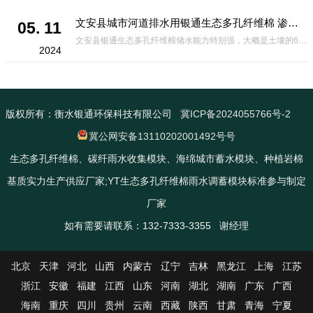
文安县城市河道排水用银通生态多孔纤维棉 渗透性好重量轻
05. 11
文安县银通生态多孔纤维棉储水能力特别强，大概是土壤的6倍，所以在下暴雨或者是严重的雨雪天气时，能将降水量很好的吸收掉，到了天气晴朗之后又会将这些水分蒸发到空气中。这种材料在绿化环保上能起到很大的作用，能够大
2024
版权所有：衡水银通环保科技有限公司
冀ICP备2024055766号-2
冀公网安备13110202001492号号
生态多孔纤维棉、碳纤雨水收集模块、海绵城市蓄水模块、种植岩棉
基质实力生产供应厂家;YT生态多孔纤维棉雨水调蓄模块标准参与制定
厂家
如有需要请联系：132-7333-3355 谢经理
北京
天津
河北
山西
内蒙古
辽宁
吉林
黑龙江
上海
江苏
浙江
安徽
福建
江西
山东
河南
湖北
湖南
广东
广西
海南
重庆
四川
贵州
云南
西藏
陕西
甘肃
青海
宁夏