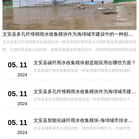
文安县多孔纤维棉雨水收集模块作为海绵城市建设中的一种创新材料
文安县多孔纤维棉雨水收集模块是一种采用碳纤维和高分子材料复合而成的新型材
料。它拥有高度多孔的结构，能够有效吸收和储存雨水，同时利用其独特的导流设
计，将雨水迅速排出，有效防止城市内涝的发生。此外，该材料还具有
文安县碳纤雨水收集模块都是能应用在哪些方面？
05. 11
文安县碳纤雨水收集模块是一种采用碳纤维复合材料制成的雨水收集装置，具有*、环保、可持续等诸多优点。这种模块的设计独特，结构轻巧且强度高，耐腐蚀，能够在各种环境条件下稳定运行。其广泛的应用领域不仅体现在城市规
2024
文安县多孔纤维棉雨水收集模块作为海绵城市建设中的一种创新材料
05. 11
文安县多孔纤维棉雨水收集模块是一种采用碳纤维和高分子材料复合而成的新型材料。它拥有高度多孔的结构，能够有效吸收和储存雨水，同时利用其独特的导流设计，将雨水迅速排出，有效防止城市内涝的发生。此外，该材料还具有
2024
文安县智能化碳纤雨水收集模块-海绵城市排水蓄水系统的优选项
05. 11
文安县随着城市化进程加快，城市面积不断扩大，给城市带来的问题也随之增加。其中之一就是水资源的短缺。雨水收集是一种解决城市水资源短缺的有效途径。在雨水收集技术中，智能化碳纤雨水收集模块的出现，为解决城市水资源
2024