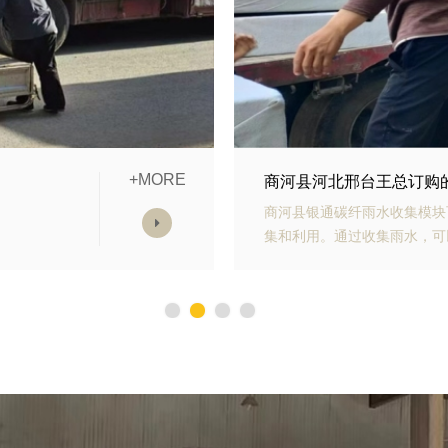
+MORE
模块发货中
商河县山东青岛李经理订
雨水收
商河县银通生态多孔纤维棉具
，减少
能力强、施工方便等优势。模