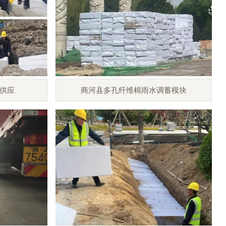
供应
商河县多孔纤维棉雨水调蓄模块