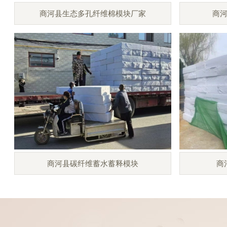
商河县生态多孔纤维棉模块厂家
商
商河县碳纤维蓄水蓄释模块
商