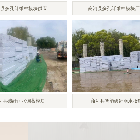
河县多孔纤维棉模块供应
商河县多孔纤维棉模块厂
河县碳纤雨水调蓄模块
商河县智能碳纤雨水收