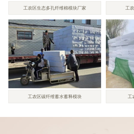
工农区生态多孔纤维棉模块厂家
工
工农区碳纤维蓄水蓄释模块
工