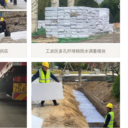
供应
工农区多孔纤维棉雨水调蓄模块