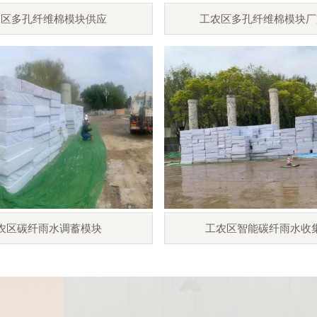
农区多孔纤维棉模块供应
工农区多孔纤维棉模块厂
农区碳纤雨水调蓄模块
工农区智能碳纤雨水收