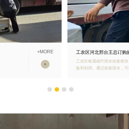
+MORE
模块发货中
工农区山东青岛李经理订
雨水收
工农区银通生态多孔纤维棉具
，减少
能力强、施工方便等优势。模