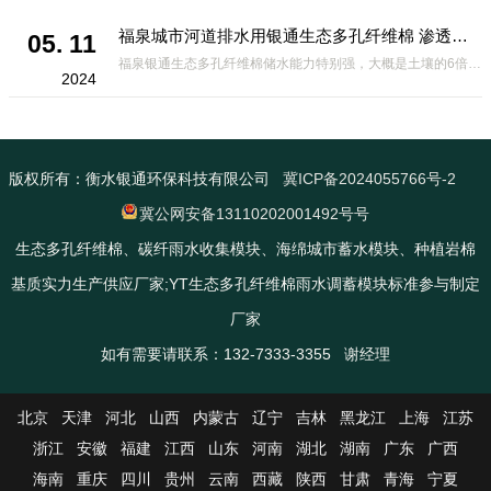
福泉城市河道排水用银通生态多孔纤维棉 渗透性好重量轻
05. 11
福泉银通生态多孔纤维棉储水能力特别强，大概是土壤的6倍，所以在下暴雨或者是严重的雨雪天气时，能将降水量很好的吸收掉，到了天气晴朗之后又会将这些水分蒸发到空气中。这种材料在绿化环保上能起到很大的作用，能够大
2024
版权所有：衡水银通环保科技有限公司
冀ICP备2024055766号-2
冀公网安备13110202001492号号
生态多孔纤维棉、碳纤雨水收集模块、海绵城市蓄水模块、种植岩棉
基质实力生产供应厂家;YT生态多孔纤维棉雨水调蓄模块标准参与制定
厂家
如有需要请联系：132-7333-3355 谢经理
北京
天津
河北
山西
内蒙古
辽宁
吉林
黑龙江
上海
江苏
浙江
安徽
福建
江西
山东
河南
湖北
湖南
广东
广西
海南
重庆
四川
贵州
云南
西藏
陕西
甘肃
青海
宁夏