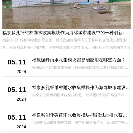
福泉多孔纤维棉雨水收集模块作为海绵城市建设中的一种创新材料
、
福泉多孔纤维棉雨水收集模块是一种采用碳纤维和高分子材料复合而成的新型材
能
料。它拥有高度多孔的结构，能够有效吸收和储存雨水，同时利用其独特的导流设
计，将雨水迅速排出，有效防止城市内涝的发生。此外，该材料还具有
福泉碳纤雨水收集模块都是能应用在哪些方面？
05. 11
福泉碳纤雨水收集模块是一种采用碳纤维复合材料制成的雨水收集装置，具有*、环保、可持续等诸多优点。这种模块的设计独特，结构轻巧且强度高，耐腐蚀，能够在各种环境条件下稳定运行。其广泛的应用领域不仅体现在城市规
2024
福泉多孔纤维棉雨水收集模块作为海绵城市建设中的一种创新材料
05. 11
福泉多孔纤维棉雨水收集模块是一种采用碳纤维和高分子材料复合而成的新型材料。它拥有高度多孔的结构，能够有效吸收和储存雨水，同时利用其独特的导流设计，将雨水迅速排出，有效防止城市内涝的发生。此外，该材料还具有
2024
福泉智能化碳纤雨水收集模块-海绵城市排水蓄水系统的优选项
05. 11
福泉随着城市化进程加快，城市面积不断扩大，给城市带来的问题也随之增加。其中之一就是水资源的短缺。雨水收集是一种解决城市水资源短缺的有效途径。在雨水收集技术中，智能化碳纤雨水收集模块的出现，为解决城市水资源
2024