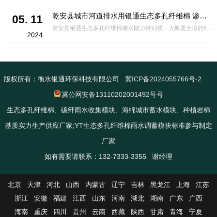
乾安县城市河道排水用银通生态多孔纤维棉 渗透性好重量轻
05. 11
乾安县银通生态多孔纤维棉储水能力特别强，大概是土壤的6倍，所以在下暴雨或者是严重的雨雪天气时，能将降水量很好的吸收掉，到了天气晴朗之后又会将这些水分蒸发到空气中。这种材料在绿化环保上能起到很大的作用，能够大
2024
版权所有：衡水银通环保科技有限公司
冀ICP备2024055766号-2
冀公网安备13110202001492号号
生态多孔纤维棉、碳纤雨水收集模块、海绵城市蓄水模块、种植岩棉
基质实力生产供应厂家;YT生态多孔纤维棉雨水调蓄模块标准参与制定
厂家
如有需要请联系：132-7333-3355 谢经理
北京
天津
河北
山西
内蒙古
辽宁
吉林
黑龙江
上海
江苏
浙江
安徽
福建
江西
山东
河南
湖北
湖南
广东
广西
海南
重庆
四川
贵州
云南
西藏
陕西
甘肃
青海
宁夏