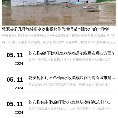
乾安县多孔纤维棉雨水收集模块作为海绵城市建设中的一种创新材料
乾安县多孔纤维棉雨水收集模块是一种采用碳纤维和高分子材料复合而成的新型材
料。它拥有高度多孔的结构，能够有效吸收和储存雨水，同时利用其独特的导流设
计，将雨水迅速排出，有效防止城市内涝的发生。此外，该材料还具有
乾安县碳纤雨水收集模块都是能应用在哪些方面？
05. 11
乾安县碳纤雨水收集模块是一种采用碳纤维复合材料制成的雨水收集装置，具有*、环保、可持续等诸多优点。这种模块的设计独特，结构轻巧且强度高，耐腐蚀，能够在各种环境条件下稳定运行。其广泛的应用领域不仅体现在城市规
2024
乾安县多孔纤维棉雨水收集模块作为海绵城市建设中的一种创新材料
05. 11
乾安县多孔纤维棉雨水收集模块是一种采用碳纤维和高分子材料复合而成的新型材料。它拥有高度多孔的结构，能够有效吸收和储存雨水，同时利用其独特的导流设计，将雨水迅速排出，有效防止城市内涝的发生。此外，该材料还具有
2024
乾安县智能化碳纤雨水收集模块-海绵城市排水蓄水系统的优选项
05. 11
乾安县随着城市化进程加快，城市面积不断扩大，给城市带来的问题也随之增加。其中之一就是水资源的短缺。雨水收集是一种解决城市水资源短缺的有效途径。在雨水收集技术中，智能化碳纤雨水收集模块的出现，为解决城市水资源
2024