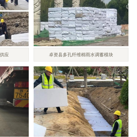
供应
卓资县多孔纤维棉雨水调蓄模块