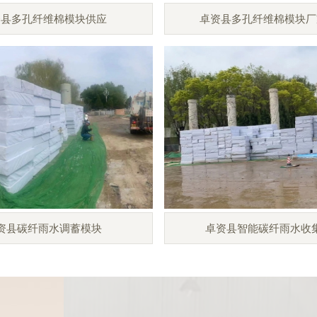
资县多孔纤维棉模块供应
卓资县多孔纤维棉模块厂
资县碳纤雨水调蓄模块
卓资县智能碳纤雨水收