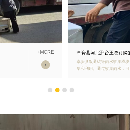
+MORE
模块发货中
卓资县山东青岛李经理订
雨水收
卓资县银通生态多孔纤维棉具
，减少
能力强、施工方便等优势。模