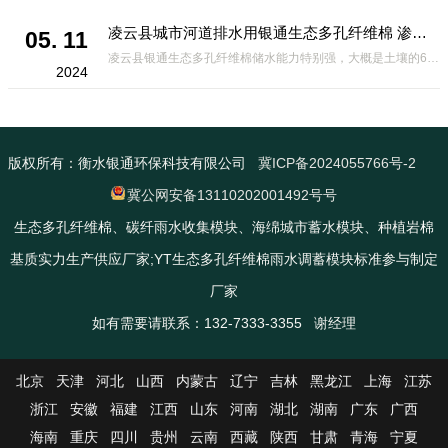
凌云县城市河道排水用银通生态多孔纤维棉 渗透性好重量轻
05. 11
凌云县银通生态多孔纤维棉储水能力特别强，大概是土壤的6倍，所以在下暴雨或者是严重的雨雪天气时，能将降水量很好的吸收掉，到了天气晴朗之后又会将这些水分蒸发到空气中。这种材料在绿化环保上能起到很大的作用，能够大
2024
版权所有：衡水银通环保科技有限公司
冀ICP备2024055766号-2
冀公网安备13110202001492号号
生态多孔纤维棉、碳纤雨水收集模块、海绵城市蓄水模块、种植岩棉
基质实力生产供应厂家;YT生态多孔纤维棉雨水调蓄模块标准参与制定
厂家
如有需要请联系：132-7333-3355 谢经理
北京
天津
河北
山西
内蒙古
辽宁
吉林
黑龙江
上海
江苏
浙江
安徽
福建
江西
山东
河南
湖北
湖南
广东
广西
海南
重庆
四川
贵州
云南
西藏
陕西
甘肃
青海
宁夏