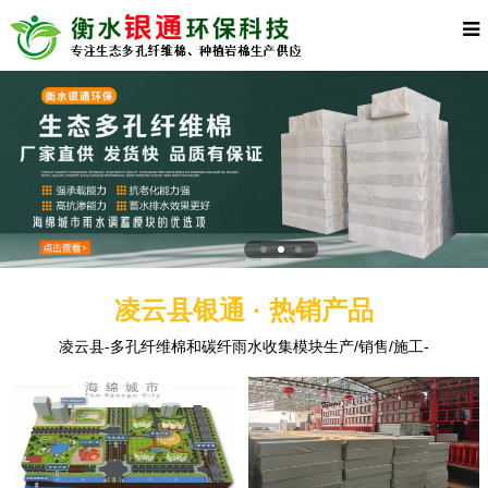
凌云县银通 · 热销产品
凌云县-多孔纤维棉和碳纤雨水收集模块生产/销售/施工-