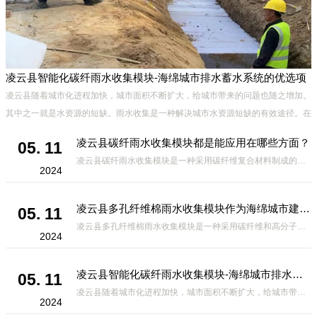
凌云县智能化碳纤雨水收集模块-海绵城市排水蓄水系统的优选项
材
凌云县随着城市化进程加快，城市面积不断扩大，给城市带来的问题也随之增加。
设
其中之一就是水资源的短缺。雨水收集是一种解决城市水资源短缺的有效途径。在
雨水收集技术中，智能化碳纤雨水收集模块的出现，为解决城市水资源
凌云县碳纤雨水收集模块都是能应用在哪些方面？
05. 11
凌云县碳纤雨水收集模块是一种采用碳纤维复合材料制成的雨水收集装置，具有*、环保、可持续等诸多优点。这种模块的设计独特，结构轻巧且强度高，耐腐蚀，能够在各种环境条件下稳定运行。其广泛的应用领域不仅体现在城市规
2024
凌云县多孔纤维棉雨水收集模块作为海绵城市建设中的一种创新材料
05. 11
凌云县多孔纤维棉雨水收集模块是一种采用碳纤维和高分子材料复合而成的新型材料。它拥有高度多孔的结构，能够有效吸收和储存雨水，同时利用其独特的导流设计，将雨水迅速排出，有效防止城市内涝的发生。此外，该材料还具有
2024
凌云县智能化碳纤雨水收集模块-海绵城市排水蓄水系统的优选项
05. 11
凌云县随着城市化进程加快，城市面积不断扩大，给城市带来的问题也随之增加。其中之一就是水资源的短缺。雨水收集是一种解决城市水资源短缺的有效途径。在雨水收集技术中，智能化碳纤雨水收集模块的出现，为解决城市水资源
2024