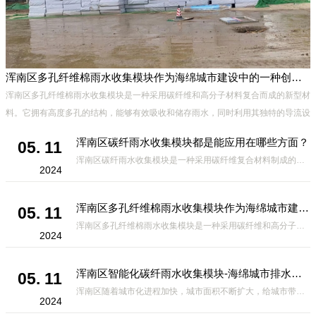
浑南区多孔纤维棉雨水收集模块作为海绵城市建设中的一种创新材料
浑南区多孔纤维棉雨水收集模块是一种采用碳纤维和高分子材料复合而成的新型材
料。它拥有高度多孔的结构，能够有效吸收和储存雨水，同时利用其独特的导流设
计，将雨水迅速排出，有效防止城市内涝的发生。此外，该材料还具有
浑南区碳纤雨水收集模块都是能应用在哪些方面？
05. 11
浑南区碳纤雨水收集模块是一种采用碳纤维复合材料制成的雨水收集装置，具有*、环保、可持续等诸多优点。这种模块的设计独特，结构轻巧且强度高，耐腐蚀，能够在各种环境条件下稳定运行。其广泛的应用领域不仅体现在城市规
2024
浑南区多孔纤维棉雨水收集模块作为海绵城市建设中的一种创新材料
05. 11
浑南区多孔纤维棉雨水收集模块是一种采用碳纤维和高分子材料复合而成的新型材料。它拥有高度多孔的结构，能够有效吸收和储存雨水，同时利用其独特的导流设计，将雨水迅速排出，有效防止城市内涝的发生。此外，该材料还具有
2024
浑南区智能化碳纤雨水收集模块-海绵城市排水蓄水系统的优选项
05. 11
浑南区随着城市化进程加快，城市面积不断扩大，给城市带来的问题也随之增加。其中之一就是水资源的短缺。雨水收集是一种解决城市水资源短缺的有效途径。在雨水收集技术中，智能化碳纤雨水收集模块的出现，为解决城市水资源
2024