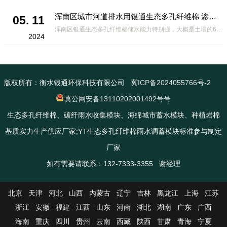
浑南区城市河道排水用银通生态多孔纤维棉 渗透性好重量轻
05. 11
浑南区银通生态多孔纤维棉储水能力特别强，大概是土壤的6倍，所以在下暴雨或者是严重的雨雪天气时，能将降水量很好的吸收掉，到了天气晴朗之后又会将这些水分蒸发到空气中。这种材料在绿化环保上能起到很大的作用，能够大
2024
版权所有：衡水银通环保科技有限公司
冀ICP备2024055766号-2
冀公网安备13110202001492号号
生态多孔纤维棉、碳纤雨水收集模块、海绵城市蓄水模块、种植岩棉
基质实力生产供应厂家;YT生态多孔纤维棉雨水调蓄模块标准参与制定
厂家
如有需要请联系：132-7333-3355 谢经理
北京
天津
河北
山西
内蒙古
辽宁
吉林
黑龙江
上海
江苏
浙江
安徽
福建
江西
山东
河南
湖北
湖南
广东
广西
海南
重庆
四川
贵州
云南
西藏
陕西
甘肃
青海
宁夏