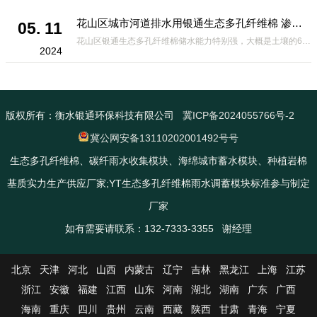
花山区城市河道排水用银通生态多孔纤维棉 渗透性好重量轻
05. 11
花山区银通生态多孔纤维棉储水能力特别强，大概是土壤的6倍，所以在下暴雨或者是严重的雨雪天气时，能将降水量很好的吸收掉，到了天气晴朗之后又会将这些水分蒸发到空气中。这种材料在绿化环保上能起到很大的作用，能够大
2024
版权所有：衡水银通环保科技有限公司
冀ICP备2024055766号-2
冀公网安备13110202001492号号
生态多孔纤维棉、碳纤雨水收集模块、海绵城市蓄水模块、种植岩棉
基质实力生产供应厂家;YT生态多孔纤维棉雨水调蓄模块标准参与制定
厂家
如有需要请联系：132-7333-3355 谢经理
北京
天津
河北
山西
内蒙古
辽宁
吉林
黑龙江
上海
江苏
浙江
安徽
福建
江西
山东
河南
湖北
湖南
广东
广西
海南
重庆
四川
贵州
云南
西藏
陕西
甘肃
青海
宁夏