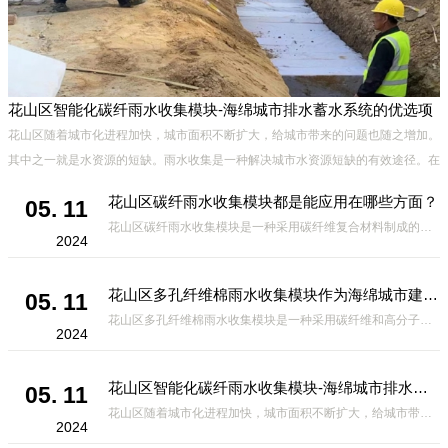
花山区智能化碳纤雨水收集模块-海绵城市排水蓄水系统的优选项
材
花山区随着城市化进程加快，城市面积不断扩大，给城市带来的问题也随之增加。
设
其中之一就是水资源的短缺。雨水收集是一种解决城市水资源短缺的有效途径。在
雨水收集技术中，智能化碳纤雨水收集模块的出现，为解决城市水资源
花山区碳纤雨水收集模块都是能应用在哪些方面？
05. 11
花山区碳纤雨水收集模块是一种采用碳纤维复合材料制成的雨水收集装置，具有*、环保、可持续等诸多优点。这种模块的设计独特，结构轻巧且强度高，耐腐蚀，能够在各种环境条件下稳定运行。其广泛的应用领域不仅体现在城市规
2024
花山区多孔纤维棉雨水收集模块作为海绵城市建设中的一种创新材料
05. 11
花山区多孔纤维棉雨水收集模块是一种采用碳纤维和高分子材料复合而成的新型材料。它拥有高度多孔的结构，能够有效吸收和储存雨水，同时利用其独特的导流设计，将雨水迅速排出，有效防止城市内涝的发生。此外，该材料还具有
2024
花山区智能化碳纤雨水收集模块-海绵城市排水蓄水系统的优选项
05. 11
花山区随着城市化进程加快，城市面积不断扩大，给城市带来的问题也随之增加。其中之一就是水资源的短缺。雨水收集是一种解决城市水资源短缺的有效途径。在雨水收集技术中，智能化碳纤雨水收集模块的出现，为解决城市水资源
2024