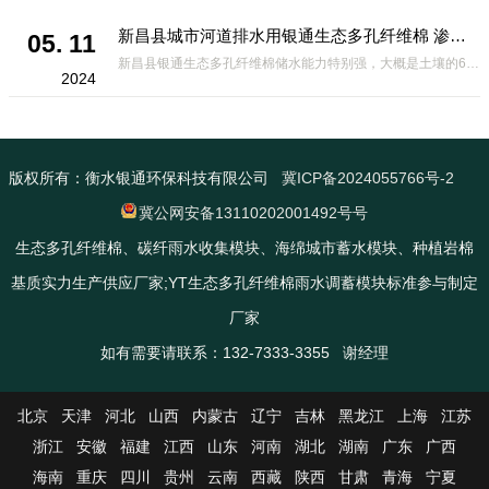
新昌县城市河道排水用银通生态多孔纤维棉 渗透性好重量轻
05. 11
新昌县银通生态多孔纤维棉储水能力特别强，大概是土壤的6倍，所以在下暴雨或者是严重的雨雪天气时，能将降水量很好的吸收掉，到了天气晴朗之后又会将这些水分蒸发到空气中。这种材料在绿化环保上能起到很大的作用，能够大
2024
版权所有：衡水银通环保科技有限公司
冀ICP备2024055766号-2
冀公网安备13110202001492号号
生态多孔纤维棉、碳纤雨水收集模块、海绵城市蓄水模块、种植岩棉
基质实力生产供应厂家;YT生态多孔纤维棉雨水调蓄模块标准参与制定
厂家
如有需要请联系：132-7333-3355 谢经理
北京
天津
河北
山西
内蒙古
辽宁
吉林
黑龙江
上海
江苏
浙江
安徽
福建
江西
山东
河南
湖北
湖南
广东
广西
海南
重庆
四川
贵州
云南
西藏
陕西
甘肃
青海
宁夏