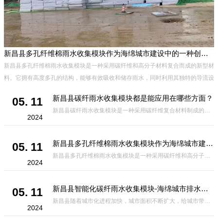
新昌县多孔纤维棉雨水收集模块作为海绵城市建设中的一种创新材料
新昌县多孔纤维棉雨水收集模块是一种采用碳纤维和高分子材料复合而成的新型材
料。它拥有高度多孔的结构，能够有效吸收和储存雨水，同时利用其独特的导流设
计，将雨水迅速排出，有效防止城市内涝的发生。此外，该材料还具有
新昌县碳纤雨水收集模块都是能应用在哪些方面？
05. 11
新昌县碳纤雨水收集模块是一种采用碳纤维复合材料制成的雨水收集装置，具有*、环保、可持续等诸多优点。这种模块的设计独特，结构轻巧且强度高，耐腐蚀，能够在各种环境条件下稳定运行。其广泛的应用领域不仅体现在城市规
2024
新昌县多孔纤维棉雨水收集模块作为海绵城市建设中的一种创新材料
05. 11
新昌县多孔纤维棉雨水收集模块是一种采用碳纤维和高分子材料复合而成的新型材料。它拥有高度多孔的结构，能够有效吸收和储存雨水，同时利用其独特的导流设计，将雨水迅速排出，有效防止城市内涝的发生。此外，该材料还具有
2024
新昌县智能化碳纤雨水收集模块-海绵城市排水蓄水系统的优选项
05. 11
新昌县随着城市化进程加快，城市面积不断扩大，给城市带来的问题也随之增加。其中之一就是水资源的短缺。雨水收集是一种解决城市水资源短缺的有效途径。在雨水收集技术中，智能化碳纤雨水收集模块的出现，为解决城市水资源
2024