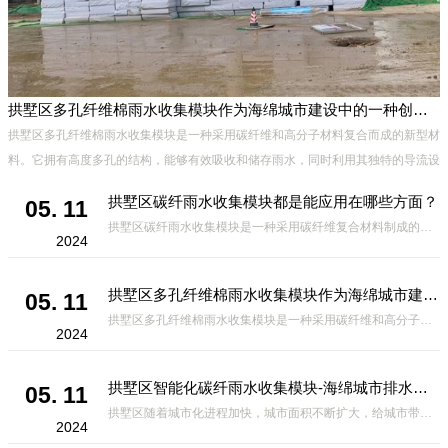
拱墅区多孔纤维棉雨水收集模块作为海绵城市建设中的一种创新材料
拱墅区多孔纤维棉雨水收集模块是一种采用碳纤维和高分子材料复合而成的新型材
料。它拥有高度多孔的结构，能够有效吸收和储存雨水，同时利用其独特的导流设
计，将雨水迅速排出，有效防止城市内涝的发生。此外，该材料还具有
拱墅区碳纤雨水收集模块都是能应用在哪些方面？
05. 11
拱墅区碳纤雨水收集模块是一种采用碳纤维复合材料制成的雨水收集装置，具有*、环保、可持续等诸多优点。这种模块的设计独特，结构轻巧且强度高，耐腐蚀，能够在各种环境条件下稳定运行。其广泛的应用领域不仅体现在城市规
2024
拱墅区多孔纤维棉雨水收集模块作为海绵城市建设中的一种创新材料
05. 11
拱墅区多孔纤维棉雨水收集模块是一种采用碳纤维和高分子材料复合而成的新型材料。它拥有高度多孔的结构，能够有效吸收和储存雨水，同时利用其独特的导流设计，将雨水迅速排出，有效防止城市内涝的发生。此外，该材料还具有
2024
拱墅区智能化碳纤雨水收集模块-海绵城市排水蓄水系统的优选项
05. 11
拱墅区随着城市化进程加快，城市面积不断扩大，给城市带来的问题也随之增加。其中之一就是水资源的短缺。雨水收集是一种解决城市水资源短缺的有效途径。在雨水收集技术中，智能化碳纤雨水收集模块的出现，为解决城市水资源
2024