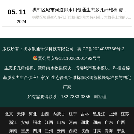
拱墅区城市河道排水用银通生态多孔纤维棉 渗透性好重量轻
05. 11
拱墅区银通生态多孔纤维棉储水能力特别强，大概是土壤的6倍，所以在下暴雨或者是严重的雨雪天气时，能将降水量很好的吸收掉，到了天气晴朗之后又会将这些水分蒸发到空气中。这种材料在绿化环保上能起到很大的作用，能够大
2024
版权所有：衡水银通环保科技有限公司
冀ICP备2024055766号-2
冀公网安备13110202001492号号
生态多孔纤维棉、碳纤雨水收集模块、海绵城市蓄水模块、种植岩棉
基质实力生产供应厂家;YT生态多孔纤维棉雨水调蓄模块标准参与制定
厂家
如有需要请联系：132-7333-3355 谢经理
北京
天津
河北
山西
内蒙古
辽宁
吉林
黑龙江
上海
江苏
浙江
安徽
福建
江西
山东
河南
湖北
湖南
广东
广西
海南
重庆
四川
贵州
云南
西藏
陕西
甘肃
青海
宁夏