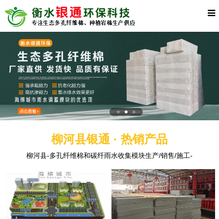
柳河县银通 · 热销产品
柳河县-多孔纤维棉和碳纤雨水收集模块生产/销售/施工-