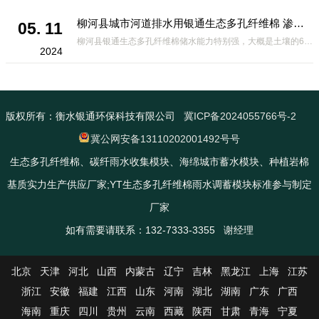
柳河县城市河道排水用银通生态多孔纤维棉 渗透性好重量轻
05. 11
柳河县银通生态多孔纤维棉储水能力特别强，大概是土壤的6倍，所以在下暴雨或者是严重的雨雪天气时，能将降水量很好的吸收掉，到了天气晴朗之后又会将这些水分蒸发到空气中。这种材料在绿化环保上能起到很大的作用，能够大
2024
版权所有：衡水银通环保科技有限公司
冀ICP备2024055766号-2
冀公网安备13110202001492号号
生态多孔纤维棉、碳纤雨水收集模块、海绵城市蓄水模块、种植岩棉
基质实力生产供应厂家;YT生态多孔纤维棉雨水调蓄模块标准参与制定
厂家
如有需要请联系：132-7333-3355 谢经理
北京
天津
河北
山西
内蒙古
辽宁
吉林
黑龙江
上海
江苏
浙江
安徽
福建
江西
山东
河南
湖北
湖南
广东
广西
海南
重庆
四川
贵州
云南
西藏
陕西
甘肃
青海
宁夏