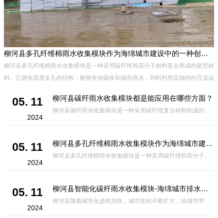
柳河县多孔纤维棉雨水收集模块作为海绵城市建设中的一种创新材料
柳河县多孔纤维棉雨水收集模块是一种采用碳纤维和高分子材料复合而成的新型材
料。它拥有高度多孔的结构，能够有效吸收和储存雨水，同时利用其独特的导流设
计，将雨水迅速排出，有效防止城市内涝的发生。此外，该材料还具有
柳河县碳纤雨水收集模块都是能应用在哪些方面？
05. 11
柳河县碳纤雨水收集模块是一种采用碳纤维复合材料制成的雨水收集装置，具有*、环保、可持续等诸多优点。这种模块的设计独特，结构轻巧且强度高，耐腐蚀，能够在各种环境条件下稳定运行。其广泛的应用领域不仅体现在城市规
2024
柳河县多孔纤维棉雨水收集模块作为海绵城市建设中的一种创新材料
05. 11
柳河县多孔纤维棉雨水收集模块是一种采用碳纤维和高分子材料复合而成的新型材料。它拥有高度多孔的结构，能够有效吸收和储存雨水，同时利用其独特的导流设计，将雨水迅速排出，有效防止城市内涝的发生。此外，该材料还具有
2024
柳河县智能化碳纤雨水收集模块-海绵城市排水蓄水系统的优选项
05. 11
柳河县随着城市化进程加快，城市面积不断扩大，给城市带来的问题也随之增加。其中之一就是水资源的短缺。雨水收集是一种解决城市水资源短缺的有效途径。在雨水收集技术中，智能化碳纤雨水收集模块的出现，为解决城市水资源
2024