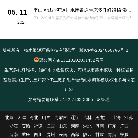
平山区城市河道排水用银通生态多孔纤维棉 渗透性好重量轻
05. 11
平山区银通生态多孔纤维棉储水能力特别强，大概是土壤的6倍，所以在下暴雨或者是严重的雨雪天气时，能将降水量很好的吸收掉，到了天气晴朗之后又会将这些水分蒸发到空气中。这种材料在绿化环保上能起到很大的作用，能够大
2024
版权所有：衡水银通环保科技有限公司
冀ICP备2024055766号-2
冀公网安备13110202001492号号
生态多孔纤维棉、碳纤雨水收集模块、海绵城市蓄水模块、种植岩棉
基质实力生产供应厂家;YT生态多孔纤维棉雨水调蓄模块标准参与制定
厂家
如有需要请联系：132-7333-3355 谢经理
北京
天津
河北
山西
内蒙古
辽宁
吉林
黑龙江
上海
江苏
浙江
安徽
福建
江西
山东
河南
湖北
湖南
广东
广西
海南
重庆
四川
贵州
云南
西藏
陕西
甘肃
青海
宁夏