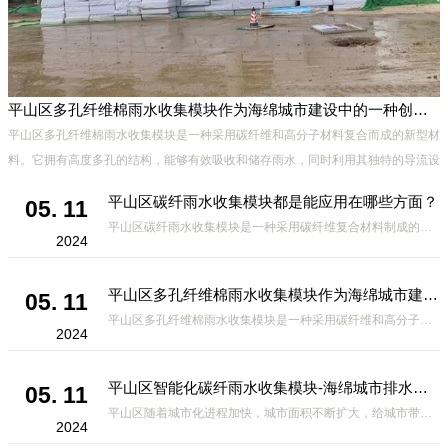
平山区多孔纤维棉雨水收集模块作为海绵城市建设中的一种创新材料
平山区多孔纤维棉雨水收集模块是一种采用碳纤维和高分子材料复合而成的新型材
料。它拥有高度多孔的结构，能够有效吸收和储存雨水，同时利用其独特的导流设
计，将雨水迅速排出，有效防止城市内涝的发生。此外，该材料还具有
平山区碳纤雨水收集模块都是能应用在哪些方面？
05. 11
平山区碳纤雨水收集模块是一种采用碳纤维复合材料制成的雨水收集装置，具有*、环保、可持续等诸多优点。这种模块的设计独特，结构轻巧且强度高，耐腐蚀，能够在各种环境条件下稳定运行。其广泛的应用领域不仅体现在城市规
2024
平山区多孔纤维棉雨水收集模块作为海绵城市建设中的一种创新材料
05. 11
平山区多孔纤维棉雨水收集模块是一种采用碳纤维和高分子材料复合而成的新型材料。它拥有高度多孔的结构，能够有效吸收和储存雨水，同时利用其独特的导流设计，将雨水迅速排出，有效防止城市内涝的发生。此外，该材料还具有
2024
平山区智能化碳纤雨水收集模块-海绵城市排水蓄水系统的优选项
05. 11
平山区随着城市化进程加快，城市面积不断扩大，给城市带来的问题也随之增加。其中之一就是水资源的短缺。雨水收集是一种解决城市水资源短缺的有效途径。在雨水收集技术中，智能化碳纤雨水收集模块的出现，为解决城市水资源
2024