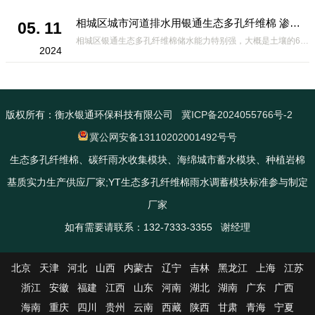
相城区城市河道排水用银通生态多孔纤维棉 渗透性好重量轻
05. 11
相城区银通生态多孔纤维棉储水能力特别强，大概是土壤的6倍，所以在下暴雨或者是严重的雨雪天气时，能将降水量很好的吸收掉，到了天气晴朗之后又会将这些水分蒸发到空气中。这种材料在绿化环保上能起到很大的作用，能够大
2024
版权所有：衡水银通环保科技有限公司
冀ICP备2024055766号-2
冀公网安备13110202001492号号
生态多孔纤维棉、碳纤雨水收集模块、海绵城市蓄水模块、种植岩棉
基质实力生产供应厂家;YT生态多孔纤维棉雨水调蓄模块标准参与制定
厂家
如有需要请联系：132-7333-3355 谢经理
北京
天津
河北
山西
内蒙古
辽宁
吉林
黑龙江
上海
江苏
浙江
安徽
福建
江西
山东
河南
湖北
湖南
广东
广西
海南
重庆
四川
贵州
云南
西藏
陕西
甘肃
青海
宁夏