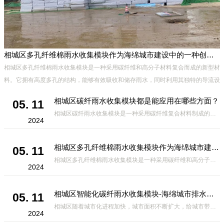
相城区多孔纤维棉雨水收集模块作为海绵城市建设中的一种创新材料
相城区多孔纤维棉雨水收集模块是一种采用碳纤维和高分子材料复合而成的新型材
料。它拥有高度多孔的结构，能够有效吸收和储存雨水，同时利用其独特的导流设
计，将雨水迅速排出，有效防止城市内涝的发生。此外，该材料还具有
相城区碳纤雨水收集模块都是能应用在哪些方面？
05. 11
相城区碳纤雨水收集模块是一种采用碳纤维复合材料制成的雨水收集装置，具有*、环保、可持续等诸多优点。这种模块的设计独特，结构轻巧且强度高，耐腐蚀，能够在各种环境条件下稳定运行。其广泛的应用领域不仅体现在城市规
2024
相城区多孔纤维棉雨水收集模块作为海绵城市建设中的一种创新材料
05. 11
相城区多孔纤维棉雨水收集模块是一种采用碳纤维和高分子材料复合而成的新型材料。它拥有高度多孔的结构，能够有效吸收和储存雨水，同时利用其独特的导流设计，将雨水迅速排出，有效防止城市内涝的发生。此外，该材料还具有
2024
相城区智能化碳纤雨水收集模块-海绵城市排水蓄水系统的优选项
05. 11
相城区随着城市化进程加快，城市面积不断扩大，给城市带来的问题也随之增加。其中之一就是水资源的短缺。雨水收集是一种解决城市水资源短缺的有效途径。在雨水收集技术中，智能化碳纤雨水收集模块的出现，为解决城市水资源
2024