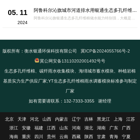
阿鲁科尔沁旗城市河道排水用银通生态多孔纤维棉 渗透性好重量轻
05. 11
阿鲁科尔沁旗银通生态多孔纤维棉储水能力特别强，大概是土壤的6倍，所以在下暴雨或者是严重的雨雪天气时，能将降水量很好的吸收掉，到了天气晴朗之后又会将这些水分蒸发到空气中。这种材料在绿化环保上能起到很大的作用，能够大
2024
版权所有：衡水银通环保科技有限公司
冀ICP备2024055766号-2
冀公网安备13110202001492号号
生态多孔纤维棉、碳纤雨水收集模块、海绵城市蓄水模块、种植岩棉
基质实力生产供应厂家;YT生态多孔纤维棉雨水调蓄模块标准参与制定
厂家
如有需要请联系：132-7333-3355 谢经理
北京
天津
河北
山西
内蒙古
辽宁
吉林
黑龙江
上海
江苏
浙江
安徽
福建
江西
山东
河南
湖北
湖南
广东
广西
海南
重庆
四川
贵州
云南
西藏
陕西
甘肃
青海
宁夏