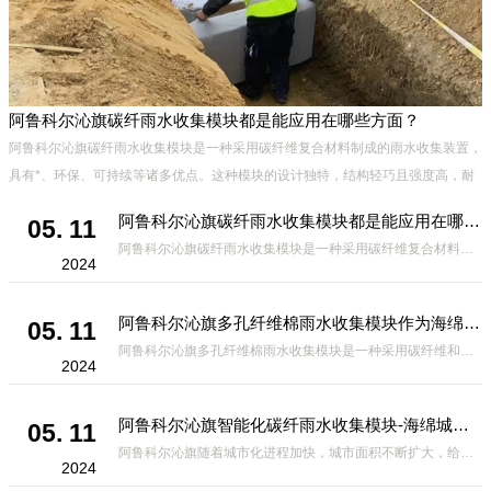
阿鲁科尔沁旗碳纤雨水收集模块都是能应用在哪些方面？
下
阿鲁科尔沁旗碳纤雨水收集模块是一种采用碳纤维复合材料制成的雨水收集装置，
会
具有*、环保、可持续等诸多优点。这种模块的设计独特，结构轻巧且强度高，耐
腐蚀，能够在各种环境条件下稳定运行。其广泛的应用领域不仅体现在城市规
阿鲁科尔沁旗碳纤雨水收集模块都是能应用在哪些方面？
05. 11
阿鲁科尔沁旗碳纤雨水收集模块是一种采用碳纤维复合材料制成的雨水收集装置，具有*、环保、可持续等诸多优点。这种模块的设计独特，结构轻巧且强度高，耐腐蚀，能够在各种环境条件下稳定运行。其广泛的应用领域不仅体现在城市规
2024
阿鲁科尔沁旗多孔纤维棉雨水收集模块作为海绵城市建设中的一种创新材料
05. 11
阿鲁科尔沁旗多孔纤维棉雨水收集模块是一种采用碳纤维和高分子材料复合而成的新型材料。它拥有高度多孔的结构，能够有效吸收和储存雨水，同时利用其独特的导流设计，将雨水迅速排出，有效防止城市内涝的发生。此外，该材料还具有
2024
阿鲁科尔沁旗智能化碳纤雨水收集模块-海绵城市排水蓄水系统的优选项
05. 11
阿鲁科尔沁旗随着城市化进程加快，城市面积不断扩大，给城市带来的问题也随之增加。其中之一就是水资源的短缺。雨水收集是一种解决城市水资源短缺的有效途径。在雨水收集技术中，智能化碳纤雨水收集模块的出现，为解决城市水资源
2024