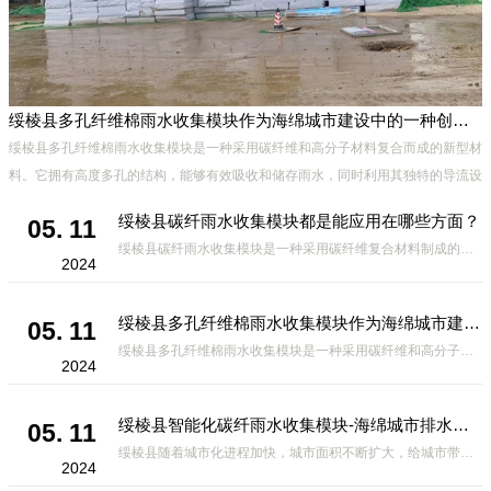
绥棱县多孔纤维棉雨水收集模块作为海绵城市建设中的一种创新材料
绥棱县多孔纤维棉雨水收集模块是一种采用碳纤维和高分子材料复合而成的新型材
料。它拥有高度多孔的结构，能够有效吸收和储存雨水，同时利用其独特的导流设
计，将雨水迅速排出，有效防止城市内涝的发生。此外，该材料还具有
绥棱县碳纤雨水收集模块都是能应用在哪些方面？
05. 11
绥棱县碳纤雨水收集模块是一种采用碳纤维复合材料制成的雨水收集装置，具有*、环保、可持续等诸多优点。这种模块的设计独特，结构轻巧且强度高，耐腐蚀，能够在各种环境条件下稳定运行。其广泛的应用领域不仅体现在城市规
2024
绥棱县多孔纤维棉雨水收集模块作为海绵城市建设中的一种创新材料
05. 11
绥棱县多孔纤维棉雨水收集模块是一种采用碳纤维和高分子材料复合而成的新型材料。它拥有高度多孔的结构，能够有效吸收和储存雨水，同时利用其独特的导流设计，将雨水迅速排出，有效防止城市内涝的发生。此外，该材料还具有
2024
绥棱县智能化碳纤雨水收集模块-海绵城市排水蓄水系统的优选项
05. 11
绥棱县随着城市化进程加快，城市面积不断扩大，给城市带来的问题也随之增加。其中之一就是水资源的短缺。雨水收集是一种解决城市水资源短缺的有效途径。在雨水收集技术中，智能化碳纤雨水收集模块的出现，为解决城市水资源
2024