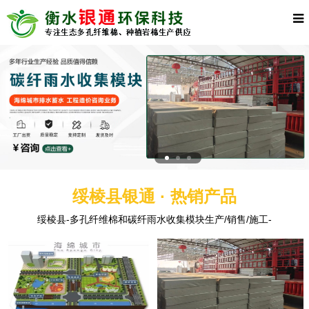
绥棱县银通 · 热销产品
绥棱县-多孔纤维棉和碳纤雨水收集模块生产/销售/施工-