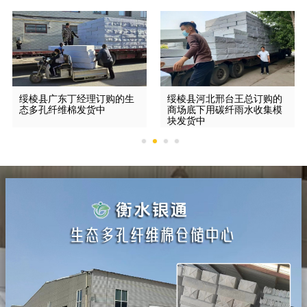
绥棱县广东丁经理订购的生
绥棱县河北邢台王总订购的
态多孔纤维棉发货中
商场底下用碳纤雨水收集模
块发货中