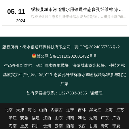
绥棱县城市河道排水用银通生态多孔纤维棉 渗透性好重量轻
05. 11
绥棱县银通生态多孔纤维棉储水能力特别强，大概是土壤的6倍，所以在下暴雨或者是严重的雨雪天气时，能将降水量很好的吸收掉，到了天气晴朗之后又会将这些水分蒸发到空气中。这种材料在绿化环保上能起到很大的作用，能够大
2024
版权所有：衡水银通环保科技有限公司
冀ICP备2024055766号-2
冀公网安备13110202001492号号
生态多孔纤维棉、碳纤雨水收集模块、海绵城市蓄水模块、种植岩棉
基质实力生产供应厂家;YT生态多孔纤维棉雨水调蓄模块标准参与制定
厂家
如有需要请联系：132-7333-3355 谢经理
北京
天津
河北
山西
内蒙古
辽宁
吉林
黑龙江
上海
江苏
浙江
安徽
福建
江西
山东
河南
湖北
湖南
广东
广西
海南
重庆
四川
贵州
云南
西藏
陕西
甘肃
青海
宁夏