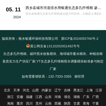
西乡县城市河道排水用银通生态多孔纤维棉 渗透性好重量轻
05. 11
西乡县银通生态多孔纤维棉储水能力特别强，大概是土壤的6倍，所以在下暴雨或者是严重的雨雪天气时，能将降水量很好的吸收掉，到了天气晴朗之后又会将这些水分蒸发到空气中。这种材料在绿化环保上能起到很大的作用，能够大
2024
版权所有：衡水银通环保科技有限公司
冀ICP备2024055766号-2
冀公网安备13110202001492号号
生态多孔纤维棉、碳纤雨水收集模块、海绵城市蓄水模块、种植岩棉
基质实力生产供应厂家;YT生态多孔纤维棉雨水调蓄模块标准参与制定
厂家
如有需要请联系：132-7333-3355 谢经理
北京
天津
河北
山西
内蒙古
辽宁
吉林
黑龙江
上海
江苏
浙江
安徽
福建
江西
山东
河南
湖北
湖南
广东
广西
海南
重庆
四川
贵州
云南
西藏
陕西
甘肃
青海
宁夏