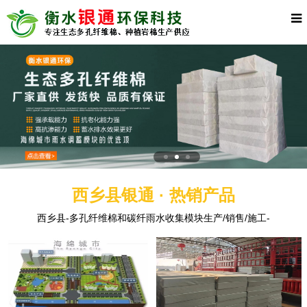
西乡县银通 · 热销产品
西乡县-多孔纤维棉和碳纤雨水收集模块生产/销售/施工-