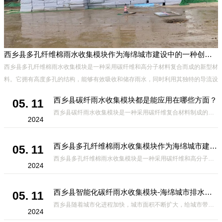
西乡县多孔纤维棉雨水收集模块作为海绵城市建设中的一种创新材料
西乡县多孔纤维棉雨水收集模块是一种采用碳纤维和高分子材料复合而成的新型材
料。它拥有高度多孔的结构，能够有效吸收和储存雨水，同时利用其独特的导流设
计，将雨水迅速排出，有效防止城市内涝的发生。此外，该材料还具有
西乡县碳纤雨水收集模块都是能应用在哪些方面？
05. 11
西乡县碳纤雨水收集模块是一种采用碳纤维复合材料制成的雨水收集装置，具有*、环保、可持续等诸多优点。这种模块的设计独特，结构轻巧且强度高，耐腐蚀，能够在各种环境条件下稳定运行。其广泛的应用领域不仅体现在城市规
2024
西乡县多孔纤维棉雨水收集模块作为海绵城市建设中的一种创新材料
05. 11
西乡县多孔纤维棉雨水收集模块是一种采用碳纤维和高分子材料复合而成的新型材料。它拥有高度多孔的结构，能够有效吸收和储存雨水，同时利用其独特的导流设计，将雨水迅速排出，有效防止城市内涝的发生。此外，该材料还具有
2024
西乡县智能化碳纤雨水收集模块-海绵城市排水蓄水系统的优选项
05. 11
西乡县随着城市化进程加快，城市面积不断扩大，给城市带来的问题也随之增加。其中之一就是水资源的短缺。雨水收集是一种解决城市水资源短缺的有效途径。在雨水收集技术中，智能化碳纤雨水收集模块的出现，为解决城市水资源
2024