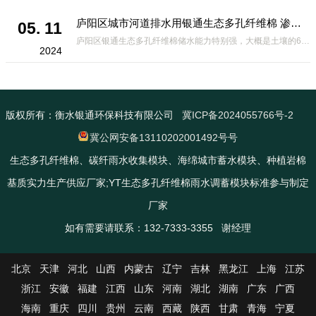
庐阳区城市河道排水用银通生态多孔纤维棉 渗透性好重量轻
05. 11
庐阳区银通生态多孔纤维棉储水能力特别强，大概是土壤的6倍，所以在下暴雨或者是严重的雨雪天气时，能将降水量很好的吸收掉，到了天气晴朗之后又会将这些水分蒸发到空气中。这种材料在绿化环保上能起到很大的作用，能够大
2024
版权所有：衡水银通环保科技有限公司
冀ICP备2024055766号-2
冀公网安备13110202001492号号
生态多孔纤维棉、碳纤雨水收集模块、海绵城市蓄水模块、种植岩棉
基质实力生产供应厂家;YT生态多孔纤维棉雨水调蓄模块标准参与制定
厂家
如有需要请联系：132-7333-3355 谢经理
北京
天津
河北
山西
内蒙古
辽宁
吉林
黑龙江
上海
江苏
浙江
安徽
福建
江西
山东
河南
湖北
湖南
广东
广西
海南
重庆
四川
贵州
云南
西藏
陕西
甘肃
青海
宁夏