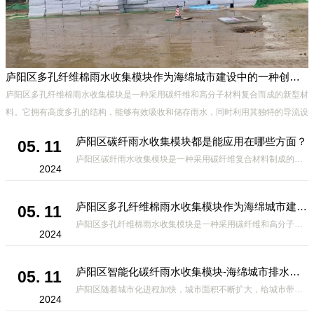
庐阳区多孔纤维棉雨水收集模块作为海绵城市建设中的一种创新材料
庐阳区多孔纤维棉雨水收集模块是一种采用碳纤维和高分子材料复合而成的新型材
料。它拥有高度多孔的结构，能够有效吸收和储存雨水，同时利用其独特的导流设
计，将雨水迅速排出，有效防止城市内涝的发生。此外，该材料还具有
庐阳区碳纤雨水收集模块都是能应用在哪些方面？
05. 11
庐阳区碳纤雨水收集模块是一种采用碳纤维复合材料制成的雨水收集装置，具有*、环保、可持续等诸多优点。这种模块的设计独特，结构轻巧且强度高，耐腐蚀，能够在各种环境条件下稳定运行。其广泛的应用领域不仅体现在城市规
2024
庐阳区多孔纤维棉雨水收集模块作为海绵城市建设中的一种创新材料
05. 11
庐阳区多孔纤维棉雨水收集模块是一种采用碳纤维和高分子材料复合而成的新型材料。它拥有高度多孔的结构，能够有效吸收和储存雨水，同时利用其独特的导流设计，将雨水迅速排出，有效防止城市内涝的发生。此外，该材料还具有
2024
庐阳区智能化碳纤雨水收集模块-海绵城市排水蓄水系统的优选项
05. 11
庐阳区随着城市化进程加快，城市面积不断扩大，给城市带来的问题也随之增加。其中之一就是水资源的短缺。雨水收集是一种解决城市水资源短缺的有效途径。在雨水收集技术中，智能化碳纤雨水收集模块的出现，为解决城市水资源
2024