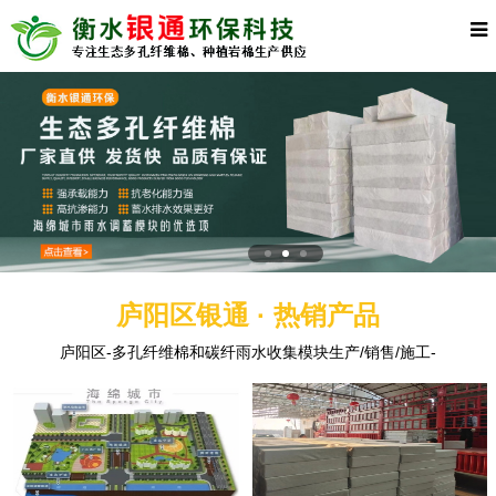
庐阳区银通 · 热销产品
庐阳区-多孔纤维棉和碳纤雨水收集模块生产/销售/施工-