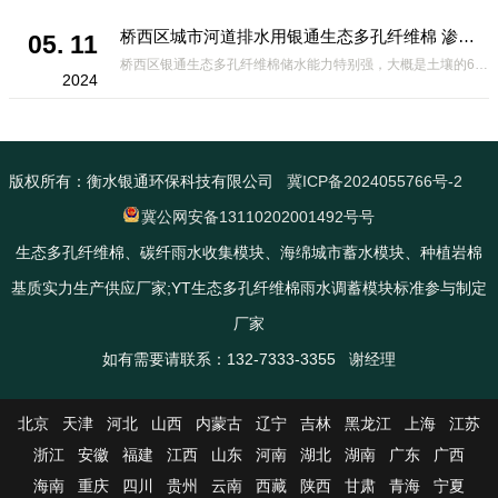
桥西区城市河道排水用银通生态多孔纤维棉 渗透性好重量轻
05. 11
桥西区银通生态多孔纤维棉储水能力特别强，大概是土壤的6倍，所以在下暴雨或者是严重的雨雪天气时，能将降水量很好的吸收掉，到了天气晴朗之后又会将这些水分蒸发到空气中。这种材料在绿化环保上能起到很大的作用，能够大
2024
版权所有：衡水银通环保科技有限公司
冀ICP备2024055766号-2
冀公网安备13110202001492号号
生态多孔纤维棉、碳纤雨水收集模块、海绵城市蓄水模块、种植岩棉
基质实力生产供应厂家;YT生态多孔纤维棉雨水调蓄模块标准参与制定
厂家
如有需要请联系：132-7333-3355 谢经理
北京
天津
河北
山西
内蒙古
辽宁
吉林
黑龙江
上海
江苏
浙江
安徽
福建
江西
山东
河南
湖北
湖南
广东
广西
海南
重庆
四川
贵州
云南
西藏
陕西
甘肃
青海
宁夏