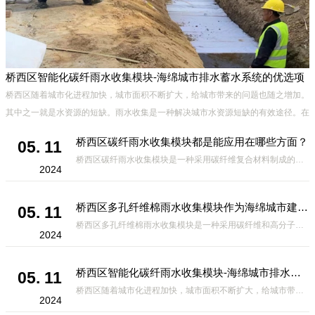
桥西区智能化碳纤雨水收集模块-海绵城市排水蓄水系统的优选项
材
桥西区随着城市化进程加快，城市面积不断扩大，给城市带来的问题也随之增加。
设
其中之一就是水资源的短缺。雨水收集是一种解决城市水资源短缺的有效途径。在
雨水收集技术中，智能化碳纤雨水收集模块的出现，为解决城市水资源
桥西区碳纤雨水收集模块都是能应用在哪些方面？
05. 11
桥西区碳纤雨水收集模块是一种采用碳纤维复合材料制成的雨水收集装置，具有*、环保、可持续等诸多优点。这种模块的设计独特，结构轻巧且强度高，耐腐蚀，能够在各种环境条件下稳定运行。其广泛的应用领域不仅体现在城市规
2024
桥西区多孔纤维棉雨水收集模块作为海绵城市建设中的一种创新材料
05. 11
桥西区多孔纤维棉雨水收集模块是一种采用碳纤维和高分子材料复合而成的新型材料。它拥有高度多孔的结构，能够有效吸收和储存雨水，同时利用其独特的导流设计，将雨水迅速排出，有效防止城市内涝的发生。此外，该材料还具有
2024
桥西区智能化碳纤雨水收集模块-海绵城市排水蓄水系统的优选项
05. 11
桥西区随着城市化进程加快，城市面积不断扩大，给城市带来的问题也随之增加。其中之一就是水资源的短缺。雨水收集是一种解决城市水资源短缺的有效途径。在雨水收集技术中，智能化碳纤雨水收集模块的出现，为解决城市水资源
2024