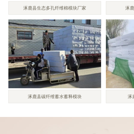
涿鹿县生态多孔纤维棉模块厂家
涿
涿鹿县碳纤维蓄水蓄释模块
涿