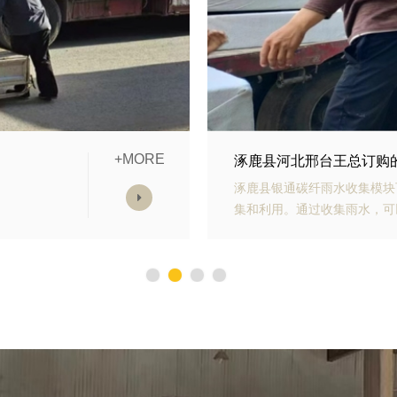
+MORE
模块发货中
涿鹿县山东青岛李经理订
雨水收
涿鹿县银通生态多孔纤维棉具
，减少
能力强、施工方便等优势。模