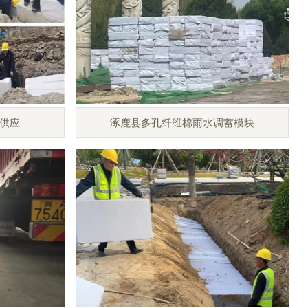
供应
涿鹿县多孔纤维棉雨水调蓄模块