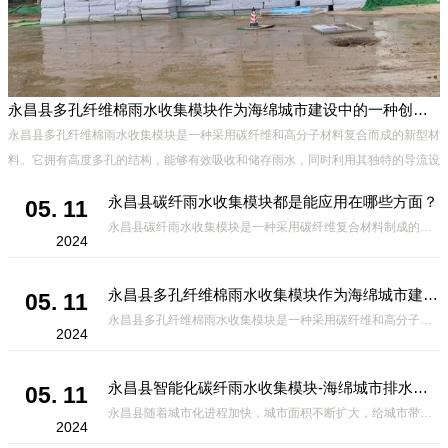
永昌县多孔纤维棉雨水收集模块作为海绵城市建设中的一种创新材料
永昌县多孔纤维棉雨水收集模块是一种采用碳纤维和高分子材料复合而成的新型材
料。它拥有高度多孔的结构，能够有效吸收和储存雨水，同时利用其独特的导流设
计，将雨水迅速排出，有效防止城市内涝的发生。此外，该材料还具有
永昌县碳纤雨水收集模块都是能应用在哪些方面？
05. 11
永昌县碳纤雨水收集模块是一种采用碳纤维复合材料制成的雨水收集装置，具有*、环保、可持续等诸多优点。这种模块的设计独特，结构轻巧且强度高，耐腐蚀，能够在各种环境条件下稳定运行。其广泛的应用领域不仅体现在城市规
2024
永昌县多孔纤维棉雨水收集模块作为海绵城市建设中的一种创新材料
05. 11
永昌县多孔纤维棉雨水收集模块是一种采用碳纤维和高分子材料复合而成的新型材料。它拥有高度多孔的结构，能够有效吸收和储存雨水，同时利用其独特的导流设计，将雨水迅速排出，有效防止城市内涝的发生。此外，该材料还具有
2024
永昌县智能化碳纤雨水收集模块-海绵城市排水蓄水系统的优选项
05. 11
永昌县随着城市化进程加快，城市面积不断扩大，给城市带来的问题也随之增加。其中之一就是水资源的短缺。雨水收集是一种解决城市水资源短缺的有效途径。在雨水收集技术中，智能化碳纤雨水收集模块的出现，为解决城市水资源
2024