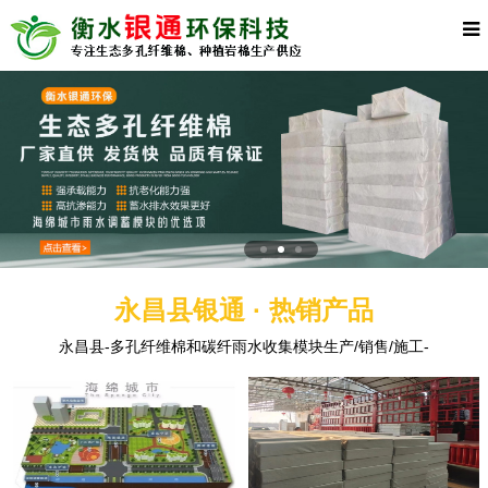
永昌县银通 · 热销产品
永昌县-多孔纤维棉和碳纤雨水收集模块生产/销售/施工-