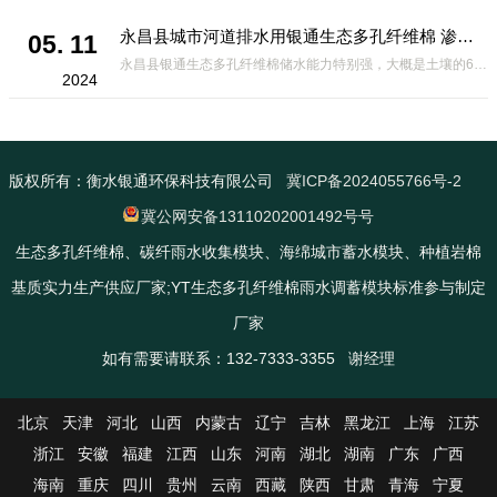
永昌县城市河道排水用银通生态多孔纤维棉 渗透性好重量轻
05. 11
永昌县银通生态多孔纤维棉储水能力特别强，大概是土壤的6倍，所以在下暴雨或者是严重的雨雪天气时，能将降水量很好的吸收掉，到了天气晴朗之后又会将这些水分蒸发到空气中。这种材料在绿化环保上能起到很大的作用，能够大
2024
版权所有：衡水银通环保科技有限公司
冀ICP备2024055766号-2
冀公网安备13110202001492号号
生态多孔纤维棉、碳纤雨水收集模块、海绵城市蓄水模块、种植岩棉
基质实力生产供应厂家;YT生态多孔纤维棉雨水调蓄模块标准参与制定
厂家
如有需要请联系：132-7333-3355 谢经理
北京
天津
河北
山西
内蒙古
辽宁
吉林
黑龙江
上海
江苏
浙江
安徽
福建
江西
山东
河南
湖北
湖南
广东
广西
海南
重庆
四川
贵州
云南
西藏
陕西
甘肃
青海
宁夏