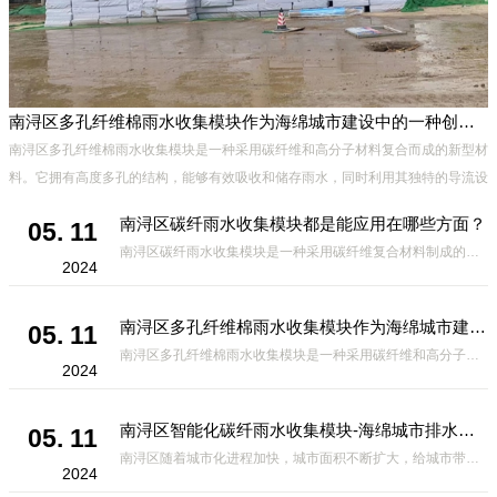
南浔区多孔纤维棉雨水收集模块作为海绵城市建设中的一种创新材料
南浔区多孔纤维棉雨水收集模块是一种采用碳纤维和高分子材料复合而成的新型材
料。它拥有高度多孔的结构，能够有效吸收和储存雨水，同时利用其独特的导流设
计，将雨水迅速排出，有效防止城市内涝的发生。此外，该材料还具有
南浔区碳纤雨水收集模块都是能应用在哪些方面？
05. 11
南浔区碳纤雨水收集模块是一种采用碳纤维复合材料制成的雨水收集装置，具有*、环保、可持续等诸多优点。这种模块的设计独特，结构轻巧且强度高，耐腐蚀，能够在各种环境条件下稳定运行。其广泛的应用领域不仅体现在城市规
2024
南浔区多孔纤维棉雨水收集模块作为海绵城市建设中的一种创新材料
05. 11
南浔区多孔纤维棉雨水收集模块是一种采用碳纤维和高分子材料复合而成的新型材料。它拥有高度多孔的结构，能够有效吸收和储存雨水，同时利用其独特的导流设计，将雨水迅速排出，有效防止城市内涝的发生。此外，该材料还具有
2024
南浔区智能化碳纤雨水收集模块-海绵城市排水蓄水系统的优选项
05. 11
南浔区随着城市化进程加快，城市面积不断扩大，给城市带来的问题也随之增加。其中之一就是水资源的短缺。雨水收集是一种解决城市水资源短缺的有效途径。在雨水收集技术中，智能化碳纤雨水收集模块的出现，为解决城市水资源
2024