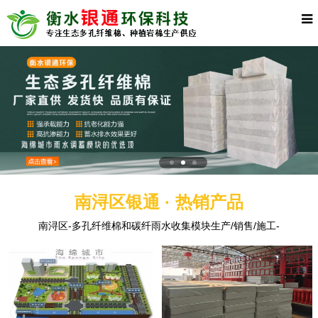
南浔区银通 · 热销产品
南浔区-多孔纤维棉和碳纤雨水收集模块生产/销售/施工-