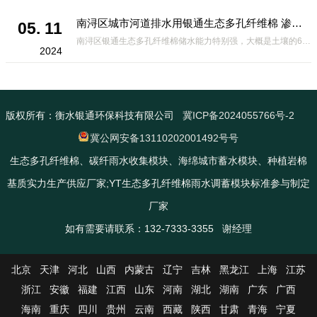
南浔区城市河道排水用银通生态多孔纤维棉 渗透性好重量轻
05. 11
南浔区银通生态多孔纤维棉储水能力特别强，大概是土壤的6倍，所以在下暴雨或者是严重的雨雪天气时，能将降水量很好的吸收掉，到了天气晴朗之后又会将这些水分蒸发到空气中。这种材料在绿化环保上能起到很大的作用，能够大
2024
版权所有：衡水银通环保科技有限公司
冀ICP备2024055766号-2
冀公网安备13110202001492号号
生态多孔纤维棉、碳纤雨水收集模块、海绵城市蓄水模块、种植岩棉
基质实力生产供应厂家;YT生态多孔纤维棉雨水调蓄模块标准参与制定
厂家
如有需要请联系：132-7333-3355 谢经理
北京
天津
河北
山西
内蒙古
辽宁
吉林
黑龙江
上海
江苏
浙江
安徽
福建
江西
山东
河南
湖北
湖南
广东
广西
海南
重庆
四川
贵州
云南
西藏
陕西
甘肃
青海
宁夏