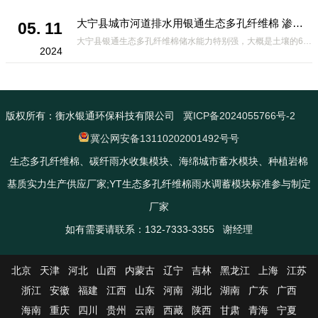
大宁县城市河道排水用银通生态多孔纤维棉 渗透性好重量轻
05. 11
大宁县银通生态多孔纤维棉储水能力特别强，大概是土壤的6倍，所以在下暴雨或者是严重的雨雪天气时，能将降水量很好的吸收掉，到了天气晴朗之后又会将这些水分蒸发到空气中。这种材料在绿化环保上能起到很大的作用，能够大
2024
版权所有：衡水银通环保科技有限公司
冀ICP备2024055766号-2
冀公网安备13110202001492号号
生态多孔纤维棉、碳纤雨水收集模块、海绵城市蓄水模块、种植岩棉
基质实力生产供应厂家;YT生态多孔纤维棉雨水调蓄模块标准参与制定
厂家
如有需要请联系：132-7333-3355 谢经理
北京
天津
河北
山西
内蒙古
辽宁
吉林
黑龙江
上海
江苏
浙江
安徽
福建
江西
山东
河南
湖北
湖南
广东
广西
海南
重庆
四川
贵州
云南
西藏
陕西
甘肃
青海
宁夏