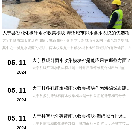
大宁县智能化碳纤雨水收集模块-海绵城市排水蓄水系统的优选项
材
大宁县随着城市化进程加快，城市面积不断扩大，给城市带来的问题也随之增加。
设
其中之一就是水资源的短缺。雨水收集是一种解决城市水资源短缺的有效途径。在
雨水收集技术中，智能化碳纤雨水收集模块的出现，为解决城市水资源
大宁县碳纤雨水收集模块都是能应用在哪些方面？
05. 11
大宁县碳纤雨水收集模块是一种采用碳纤维复合材料制成的雨水收集装置，具有*、环保、可持续等诸多优点。这种模块的设计独特，结构轻巧且强度高，耐腐蚀，能够在各种环境条件下稳定运行。其广泛的应用领域不仅体现在城市规
2024
大宁县多孔纤维棉雨水收集模块作为海绵城市建设中的一种创新材料
05. 11
大宁县多孔纤维棉雨水收集模块是一种采用碳纤维和高分子材料复合而成的新型材料。它拥有高度多孔的结构，能够有效吸收和储存雨水，同时利用其独特的导流设计，将雨水迅速排出，有效防止城市内涝的发生。此外，该材料还具有
2024
大宁县智能化碳纤雨水收集模块-海绵城市排水蓄水系统的优选项
05. 11
大宁县随着城市化进程加快，城市面积不断扩大，给城市带来的问题也随之增加。其中之一就是水资源的短缺。雨水收集是一种解决城市水资源短缺的有效途径。在雨水收集技术中，智能化碳纤雨水收集模块的出现，为解决城市水资源
2024