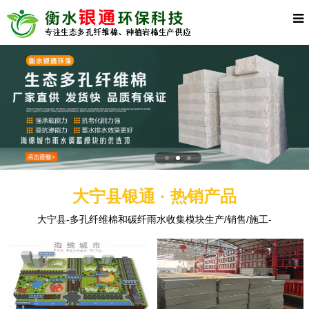
大宁县银通 · 热销产品
大宁县-多孔纤维棉和碳纤雨水收集模块生产/销售/施工-