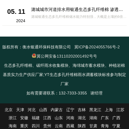
潞城城市河道排水用银通生态多孔纤维棉 渗透性好重量轻
05. 11
潞城银通生态多孔纤维棉储水能力特别强，大概是土壤的6倍，所以在下暴雨或者是严重的雨雪天气时，能将降水量很好的吸收掉，到了天气晴朗之后又会将这些水分蒸发到空气中。这种材料在绿化环保上能起到很大的作用，能够大
2024
版权所有：衡水银通环保科技有限公司
冀ICP备2024055766号-2
冀公网安备13110202001492号号
生态多孔纤维棉、碳纤雨水收集模块、海绵城市蓄水模块、种植岩棉
基质实力生产供应厂家;YT生态多孔纤维棉雨水调蓄模块标准参与制定
厂家
如有需要请联系：132-7333-3355 谢经理
北京
天津
河北
山西
内蒙古
辽宁
吉林
黑龙江
上海
江苏
浙江
安徽
福建
江西
山东
河南
湖北
湖南
广东
广西
海南
重庆
四川
贵州
云南
西藏
陕西
甘肃
青海
宁夏