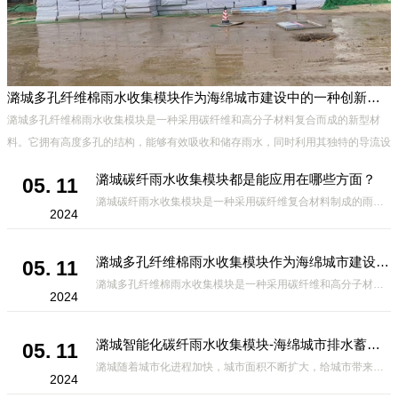
潞城多孔纤维棉雨水收集模块作为海绵城市建设中的一种创新材料
、
潞城多孔纤维棉雨水收集模块是一种采用碳纤维和高分子材料复合而成的新型材
能
料。它拥有高度多孔的结构，能够有效吸收和储存雨水，同时利用其独特的导流设
计，将雨水迅速排出，有效防止城市内涝的发生。此外，该材料还具有
潞城碳纤雨水收集模块都是能应用在哪些方面？
05. 11
潞城碳纤雨水收集模块是一种采用碳纤维复合材料制成的雨水收集装置，具有*、环保、可持续等诸多优点。这种模块的设计独特，结构轻巧且强度高，耐腐蚀，能够在各种环境条件下稳定运行。其广泛的应用领域不仅体现在城市规
2024
潞城多孔纤维棉雨水收集模块作为海绵城市建设中的一种创新材料
05. 11
潞城多孔纤维棉雨水收集模块是一种采用碳纤维和高分子材料复合而成的新型材料。它拥有高度多孔的结构，能够有效吸收和储存雨水，同时利用其独特的导流设计，将雨水迅速排出，有效防止城市内涝的发生。此外，该材料还具有
2024
潞城智能化碳纤雨水收集模块-海绵城市排水蓄水系统的优选项
05. 11
潞城随着城市化进程加快，城市面积不断扩大，给城市带来的问题也随之增加。其中之一就是水资源的短缺。雨水收集是一种解决城市水资源短缺的有效途径。在雨水收集技术中，智能化碳纤雨水收集模块的出现，为解决城市水资源
2024