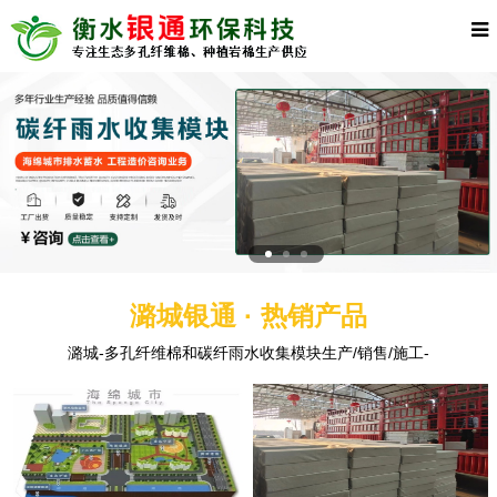
潞城银通 · 热销产品
潞城-多孔纤维棉和碳纤雨水收集模块生产/销售/施工-