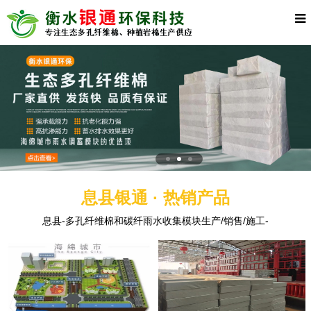
息县银通 · 热销产品
息县-多孔纤维棉和碳纤雨水收集模块生产/销售/施工-