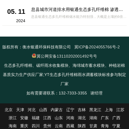
息县城市河道排水用银通生态多孔纤维棉 渗透性好重量轻
05. 11
息县银通生态多孔纤维棉储水能力特别强，大概是土壤的6倍，所以在下暴雨或者是严重的雨雪天气时，能将降水量很好的吸收掉，到了天气晴朗之后又会将这些水分蒸发到空气中。这种材料在绿化环保上能起到很大的作用，能够大
2024
版权所有：衡水银通环保科技有限公司
冀ICP备2024055766号-2
冀公网安备13110202001492号号
生态多孔纤维棉、碳纤雨水收集模块、海绵城市蓄水模块、种植岩棉
基质实力生产供应厂家;YT生态多孔纤维棉雨水调蓄模块标准参与制定
厂家
如有需要请联系：132-7333-3355 谢经理
北京
天津
河北
山西
内蒙古
辽宁
吉林
黑龙江
上海
江苏
浙江
安徽
福建
江西
山东
河南
湖北
湖南
广东
广西
海南
重庆
四川
贵州
云南
西藏
陕西
甘肃
青海
宁夏