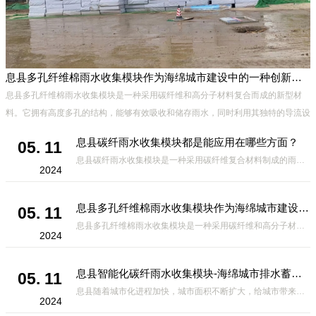
息县多孔纤维棉雨水收集模块作为海绵城市建设中的一种创新材料
、
息县多孔纤维棉雨水收集模块是一种采用碳纤维和高分子材料复合而成的新型材
能
料。它拥有高度多孔的结构，能够有效吸收和储存雨水，同时利用其独特的导流设
计，将雨水迅速排出，有效防止城市内涝的发生。此外，该材料还具有
息县碳纤雨水收集模块都是能应用在哪些方面？
05. 11
息县碳纤雨水收集模块是一种采用碳纤维复合材料制成的雨水收集装置，具有*、环保、可持续等诸多优点。这种模块的设计独特，结构轻巧且强度高，耐腐蚀，能够在各种环境条件下稳定运行。其广泛的应用领域不仅体现在城市规
2024
息县多孔纤维棉雨水收集模块作为海绵城市建设中的一种创新材料
05. 11
息县多孔纤维棉雨水收集模块是一种采用碳纤维和高分子材料复合而成的新型材料。它拥有高度多孔的结构，能够有效吸收和储存雨水，同时利用其独特的导流设计，将雨水迅速排出，有效防止城市内涝的发生。此外，该材料还具有
2024
息县智能化碳纤雨水收集模块-海绵城市排水蓄水系统的优选项
05. 11
息县随着城市化进程加快，城市面积不断扩大，给城市带来的问题也随之增加。其中之一就是水资源的短缺。雨水收集是一种解决城市水资源短缺的有效途径。在雨水收集技术中，智能化碳纤雨水收集模块的出现，为解决城市水资源
2024