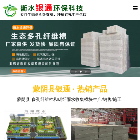
蒙阴县银通 · 热销产品
蒙阴县-多孔纤维棉和碳纤雨水收集模块生产/销售/施工-