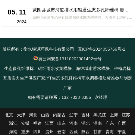
蒙阴县城市河道排水用银通生态多孔纤维棉 渗透性好重量轻
05. 11
蒙阴县银通生态多孔纤维棉储水能力特别强，大概是土壤的6倍，所以在下暴雨或者是严重的雨雪天气时，能将降水量很好的吸收掉，到了天气晴朗之后又会将这些水分蒸发到空气中。这种材料在绿化环保上能起到很大的作用，能够大
2024
版权所有：衡水银通环保科技有限公司
冀ICP备2024055766号-2
冀公网安备13110202001492号号
生态多孔纤维棉、碳纤雨水收集模块、海绵城市蓄水模块、种植岩棉
基质实力生产供应厂家;YT生态多孔纤维棉雨水调蓄模块标准参与制定
厂家
如有需要请联系：132-7333-3355 谢经理
北京
天津
河北
山西
内蒙古
辽宁
吉林
黑龙江
上海
江苏
浙江
安徽
福建
江西
山东
河南
湖北
湖南
广东
广西
海南
重庆
四川
贵州
云南
西藏
陕西
甘肃
青海
宁夏