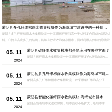
蒙阴县多孔纤维棉雨水收集模块作为海绵城市建设中的一种创新材料
蒙阴县多孔纤维棉雨水收集模块是一种采用碳纤维和高分子材料复合而成的新型材
料。它拥有高度多孔的结构，能够有效吸收和储存雨水，同时利用其独特的导流设
计，将雨水迅速排出，有效防止城市内涝的发生。此外，该材料还具有
蒙阴县碳纤雨水收集模块都是能应用在哪些方面？
05. 11
蒙阴县碳纤雨水收集模块是一种采用碳纤维复合材料制成的雨水收集装置，具有*、环保、可持续等诸多优点。这种模块的设计独特，结构轻巧且强度高，耐腐蚀，能够在各种环境条件下稳定运行。其广泛的应用领域不仅体现在城市规
2024
蒙阴县多孔纤维棉雨水收集模块作为海绵城市建设中的一种创新材料
05. 11
蒙阴县多孔纤维棉雨水收集模块是一种采用碳纤维和高分子材料复合而成的新型材料。它拥有高度多孔的结构，能够有效吸收和储存雨水，同时利用其独特的导流设计，将雨水迅速排出，有效防止城市内涝的发生。此外，该材料还具有
2024
蒙阴县智能化碳纤雨水收集模块-海绵城市排水蓄水系统的优选项
05. 11
蒙阴县随着城市化进程加快，城市面积不断扩大，给城市带来的问题也随之增加。其中之一就是水资源的短缺。雨水收集是一种解决城市水资源短缺的有效途径。在雨水收集技术中，智能化碳纤雨水收集模块的出现，为解决城市水资源
2024