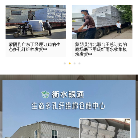
蒙阴县广东丁经理订购的生
蒙阴县河北邢台王总订购的
态多孔纤维棉发货中
商场底下用碳纤雨水收集模
块发货中