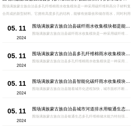
收
围场满族蒙古族自治县多孔纤维棉雨水收集模块是一种采用碳纤维和高分子材料复
强
合而成的新型材料。它拥有高度多孔的结构，能够有效吸收和储存雨水，同时利用
城
其独特的导流设计，将雨水迅速排出，有效防止城市内涝的发生。此外，该材料还
围场满族蒙古族自治县碳纤雨水收集模块都是能应用在哪些方面？
05. 11
具有
围场满族蒙古族自治县碳纤雨水收集模块是一种采用碳纤维复合材料制成的雨水收集装置，具有*、环保、可持续等诸多优点。这种模块的设计独特，结构轻巧且强度高，耐腐蚀，能够在各种环境条件下稳定运行。其广泛的应用领域不仅体现在城市规
2024
围场满族蒙古族自治县多孔纤维棉雨水收集模块作为海绵城市建设中的一种创新材料
05. 11
围场满族蒙古族自治县多孔纤维棉雨水收集模块是一种采用碳纤维和高分子材料复合而成的新型材料。它拥有高度多孔的结构，能够有效吸收和储存雨水，同时利用其独特的导流设计，将雨水迅速排出，有效防止城市内涝的发生。此外，该材料还具有
2024
围场满族蒙古族自治县智能化碳纤雨水收集模块-海绵城市排水蓄水系统的优选项
05. 11
围场满族蒙古族自治县随着城市化进程加快，城市面积不断扩大，给城市带来的问题也随之增加。其中之一就是水资源的短缺。雨水收集是一种解决城市水资源短缺的有效途径。在雨水收集技术中，智能化碳纤雨水收集模块的出现，为解决城市水资源
2024
围场满族蒙古族自治县城市河道排水用银通生态多孔纤维棉 渗透性好重量轻
05. 11
围场满族蒙古族自治县银通生态多孔纤维棉储水能力特别强，大概是土壤的6倍，所以在下暴雨或者是严重的雨雪天气时，能将降水量很好的吸收掉，到了天气晴朗之后又会将这些水分蒸发到空气中。这种材料在绿化环保上能起到很大的作用，能够大
2024