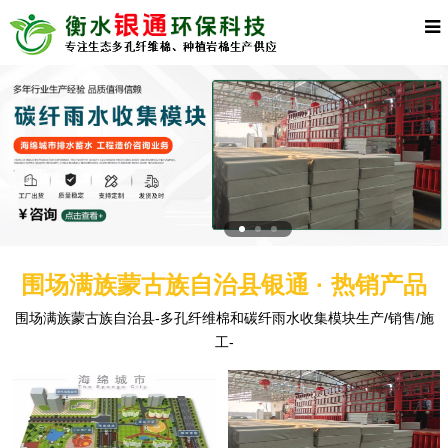
围场满族蒙古族自治县银通 · 热销产品
围场满族蒙古族自治县-多孔纤维棉和碳纤雨水收集模块生产/销售/施
工-