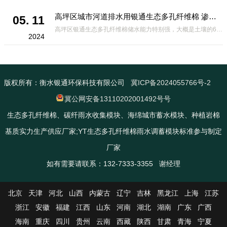
高坪区城市河道排水用银通生态多孔纤维棉 渗透性好重量轻
05. 11
高坪区银通生态多孔纤维棉储水能力特别强，大概是土壤的6倍，所以在下暴雨或者是严重的雨雪天气时，能将降水量很好的吸收掉，到了天气晴朗之后又会将这些水分蒸发到空气中。这种材料在绿化环保上能起到很大的作用，能够大
2024
版权所有：衡水银通环保科技有限公司
冀ICP备2024055766号-2
冀公网安备13110202001492号号
生态多孔纤维棉、碳纤雨水收集模块、海绵城市蓄水模块、种植岩棉
基质实力生产供应厂家;YT生态多孔纤维棉雨水调蓄模块标准参与制定
厂家
如有需要请联系：132-7333-3355 谢经理
北京
天津
河北
山西
内蒙古
辽宁
吉林
黑龙江
上海
江苏
浙江
安徽
福建
江西
山东
河南
湖北
湖南
广东
广西
海南
重庆
四川
贵州
云南
西藏
陕西
甘肃
青海
宁夏