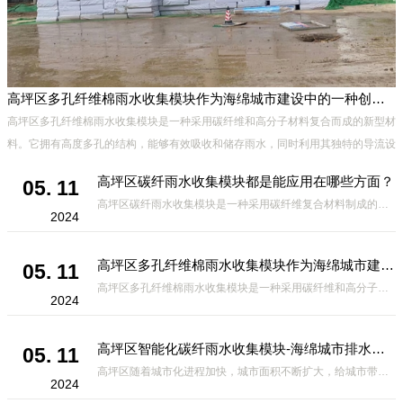
高坪区多孔纤维棉雨水收集模块作为海绵城市建设中的一种创新材料
高坪区多孔纤维棉雨水收集模块是一种采用碳纤维和高分子材料复合而成的新型材
料。它拥有高度多孔的结构，能够有效吸收和储存雨水，同时利用其独特的导流设
计，将雨水迅速排出，有效防止城市内涝的发生。此外，该材料还具有
高坪区碳纤雨水收集模块都是能应用在哪些方面？
05. 11
高坪区碳纤雨水收集模块是一种采用碳纤维复合材料制成的雨水收集装置，具有*、环保、可持续等诸多优点。这种模块的设计独特，结构轻巧且强度高，耐腐蚀，能够在各种环境条件下稳定运行。其广泛的应用领域不仅体现在城市规
2024
高坪区多孔纤维棉雨水收集模块作为海绵城市建设中的一种创新材料
05. 11
高坪区多孔纤维棉雨水收集模块是一种采用碳纤维和高分子材料复合而成的新型材料。它拥有高度多孔的结构，能够有效吸收和储存雨水，同时利用其独特的导流设计，将雨水迅速排出，有效防止城市内涝的发生。此外，该材料还具有
2024
高坪区智能化碳纤雨水收集模块-海绵城市排水蓄水系统的优选项
05. 11
高坪区随着城市化进程加快，城市面积不断扩大，给城市带来的问题也随之增加。其中之一就是水资源的短缺。雨水收集是一种解决城市水资源短缺的有效途径。在雨水收集技术中，智能化碳纤雨水收集模块的出现，为解决城市水资源
2024