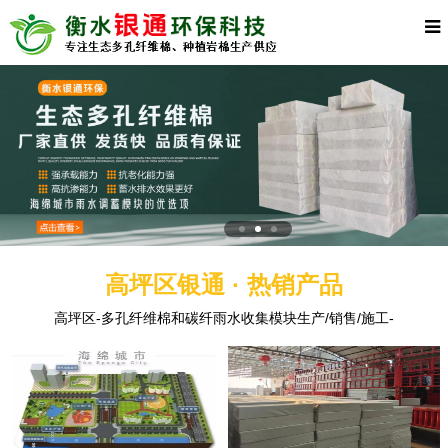
高坪区银通 · 热销产品
高坪区-多孔纤维棉和碳纤雨水收集模块生产/销售/施工-