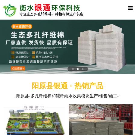
阳原县银通 · 热销产品
阳原县-多孔纤维棉和碳纤雨水收集模块生产/销售/施工-