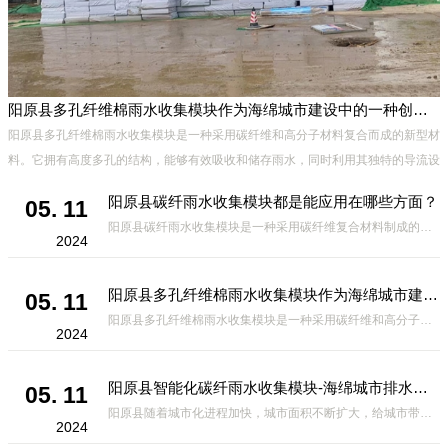
阳原县多孔纤维棉雨水收集模块作为海绵城市建设中的一种创新材料
阳原县多孔纤维棉雨水收集模块是一种采用碳纤维和高分子材料复合而成的新型材
料。它拥有高度多孔的结构，能够有效吸收和储存雨水，同时利用其独特的导流设
计，将雨水迅速排出，有效防止城市内涝的发生。此外，该材料还具有
阳原县碳纤雨水收集模块都是能应用在哪些方面？
05. 11
阳原县碳纤雨水收集模块是一种采用碳纤维复合材料制成的雨水收集装置，具有*、环保、可持续等诸多优点。这种模块的设计独特，结构轻巧且强度高，耐腐蚀，能够在各种环境条件下稳定运行。其广泛的应用领域不仅体现在城市规
2024
阳原县多孔纤维棉雨水收集模块作为海绵城市建设中的一种创新材料
05. 11
阳原县多孔纤维棉雨水收集模块是一种采用碳纤维和高分子材料复合而成的新型材料。它拥有高度多孔的结构，能够有效吸收和储存雨水，同时利用其独特的导流设计，将雨水迅速排出，有效防止城市内涝的发生。此外，该材料还具有
2024
阳原县智能化碳纤雨水收集模块-海绵城市排水蓄水系统的优选项
05. 11
阳原县随着城市化进程加快，城市面积不断扩大，给城市带来的问题也随之增加。其中之一就是水资源的短缺。雨水收集是一种解决城市水资源短缺的有效途径。在雨水收集技术中，智能化碳纤雨水收集模块的出现，为解决城市水资源
2024