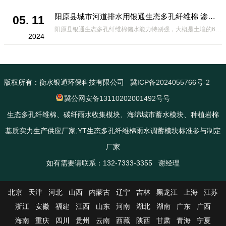
阳原县城市河道排水用银通生态多孔纤维棉 渗透性好重量轻
05. 11
阳原县银通生态多孔纤维棉储水能力特别强，大概是土壤的6倍，所以在下暴雨或者是严重的雨雪天气时，能将降水量很好的吸收掉，到了天气晴朗之后又会将这些水分蒸发到空气中。这种材料在绿化环保上能起到很大的作用，能够大
2024
版权所有：衡水银通环保科技有限公司
冀ICP备2024055766号-2
冀公网安备13110202001492号号
生态多孔纤维棉、碳纤雨水收集模块、海绵城市蓄水模块、种植岩棉
基质实力生产供应厂家;YT生态多孔纤维棉雨水调蓄模块标准参与制定
厂家
如有需要请联系：132-7333-3355 谢经理
北京
天津
河北
山西
内蒙古
辽宁
吉林
黑龙江
上海
江苏
浙江
安徽
福建
江西
山东
河南
湖北
湖南
广东
广西
海南
重庆
四川
贵州
云南
西藏
陕西
甘肃
青海
宁夏