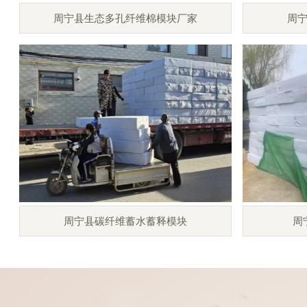
周宁县生态多孔纤维棉模块厂家
周
周宁县碳纤维蓄水蓄释模块
周