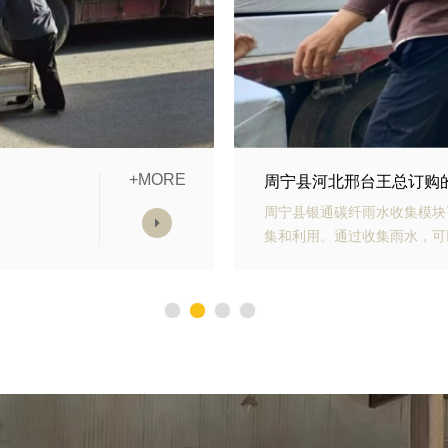
+MORE
模块发货中
周宁县山东青岛李经理订
雨水收
周宁县银通生态多孔纤维棉具
，减少
能力强、施工方便等优势。模