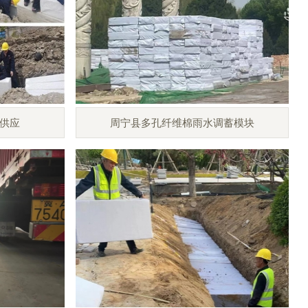
供应
周宁县多孔纤维棉雨水调蓄模块