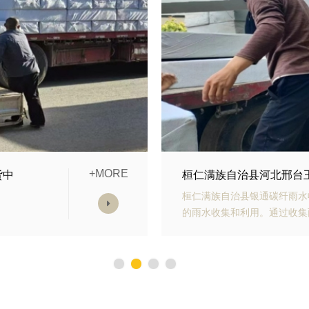
+MORE
雨水收集模块发货中
桓仁满族自治县山东青岛
宅小区
桓仁满族自治县银通生态多孔
化等用
力、抗老化能力强、施工方便
置