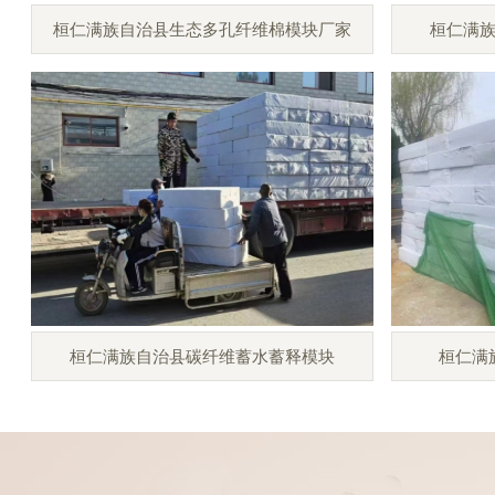
桓仁满族自治县生态多孔纤维棉模块厂家
桓仁满
桓仁满族自治县碳纤维蓄水蓄释模块
桓仁满