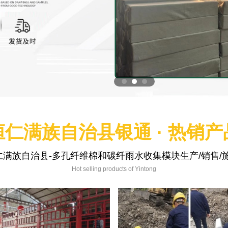
桓仁满族自治县银通 · 热销产
仁满族自治县-多孔纤维棉和碳纤雨水收集模块生产/销售/施
Hot selling products of Yintong