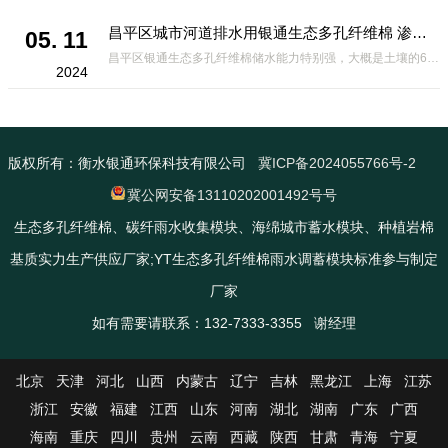
昌平区城市河道排水用银通生态多孔纤维棉 渗透性好重量轻
05. 11
昌平区银通生态多孔纤维棉储水能力特别强，大概是土壤的6倍，所以在下暴雨或者是严重的雨雪天气时，能将降水量很好的吸收掉，到了天气晴朗之后又会将这些水分蒸发到空气中。这种材料在绿化环保上能起到很大的作用，能够大
2024
版权所有：衡水银通环保科技有限公司
冀ICP备2024055766号-2
冀公网安备13110202001492号号
生态多孔纤维棉、碳纤雨水收集模块、海绵城市蓄水模块、种植岩棉
基质实力生产供应厂家;YT生态多孔纤维棉雨水调蓄模块标准参与制定
厂家
如有需要请联系：132-7333-3355 谢经理
北京
天津
河北
山西
内蒙古
辽宁
吉林
黑龙江
上海
江苏
浙江
安徽
福建
江西
山东
河南
湖北
湖南
广东
广西
海南
重庆
四川
贵州
云南
西藏
陕西
甘肃
青海
宁夏