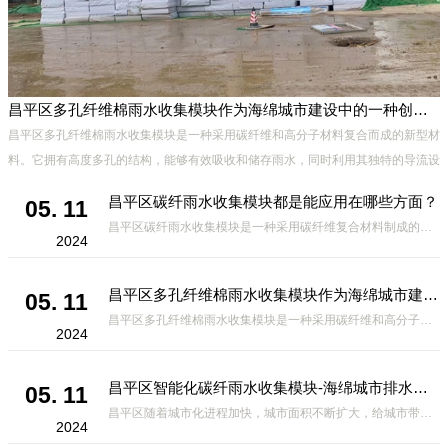
昌平区多孔纤维棉雨水收集模块作为海绵城市建设中的一种创新材料
昌平区多孔纤维棉雨水收集模块是一种采用碳纤维和高分子材料复合而成的新型材
料。它拥有高度多孔的结构，能够有效吸收和储存雨水，同时利用其独特的导流设
计，将雨水迅速排出，有效防止城市内涝的发生。此外，该材料还具有
昌平区碳纤雨水收集模块都是能应用在哪些方面？
05. 11
昌平区碳纤雨水收集模块是一种采用碳纤维复合材料制成的雨水收集装置，具有*、环保、可持续等诸多优点。这种模块的设计独特，结构轻巧且强度高，耐腐蚀，能够在各种环境条件下稳定运行。其广泛的应用领域不仅体现在城市规
2024
昌平区多孔纤维棉雨水收集模块作为海绵城市建设中的一种创新材料
05. 11
昌平区多孔纤维棉雨水收集模块是一种采用碳纤维和高分子材料复合而成的新型材料。它拥有高度多孔的结构，能够有效吸收和储存雨水，同时利用其独特的导流设计，将雨水迅速排出，有效防止城市内涝的发生。此外，该材料还具有
2024
昌平区智能化碳纤雨水收集模块-海绵城市排水蓄水系统的优选项
05. 11
昌平区随着城市化进程加快，城市面积不断扩大，给城市带来的问题也随之增加。其中之一就是水资源的短缺。雨水收集是一种解决城市水资源短缺的有效途径。在雨水收集技术中，智能化碳纤雨水收集模块的出现，为解决城市水资源
2024