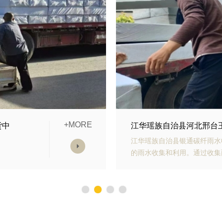
+MORE
雨水收集模块发货中
江华瑶族自治县山东青岛
宅小区
江华瑶族自治县银通生态多孔
化等用
力、抗老化能力强、施工方便
置