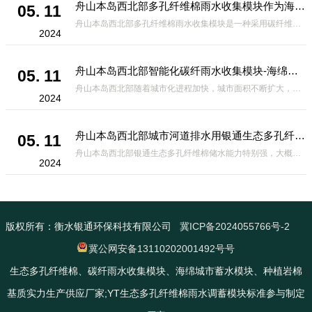
舟山本岛西北部多孔纤维棉雨水收集模块作为海绵城市建设中的一种创新材料
05. 11
舟山本岛西北部多孔纤维棉雨水收集模块是一种采用碳纤维和高分子材料复合而成的新型材料。它拥有高度多孔的结构，能够有效吸收和储存雨水，同时利用其独特的导流设计，将雨水迅速排出，有效防止城市内涝的发生。此外，该材料还具有
2024
舟山本岛西北部智能化碳纤雨水收集模块-海绵城市排水蓄水系统的优选项
05. 11
舟山本岛西北部随着城市化进程加快，城市面积不断扩大，给城市带来的问题也随之增加。其中之一就是水资源的短缺。雨水收集是一种解决城市水资源短缺的有效途径。在雨水收集技术中，智能化碳纤雨水收集模块的出现，为解决城市水资源
2024
舟山本岛西北部城市河道排水用银通生态多孔纤维棉 渗透性好重量轻
05. 11
舟山本岛西北部银通生态多孔纤维棉储水能力特别强，大概是土壤的6倍，所以在下暴雨或者是严重的雨雪天气时，能将降水量很好的吸收掉，到了天气晴朗之后又会将这些水分蒸发到空气中。这种材料在绿化环保上能起到很大的作用，能够大
2024
版权所有：衡水银通环保科技有限公司
冀ICP备2024055766号-2
冀公网安备13110202001492号号
生态多孔纤维棉、碳纤雨水收集模块、海绵城市蓄水模块、种植岩棉
基质实力生产供应厂家;YT生态多孔纤维棉雨水调蓄模块标准参与制定