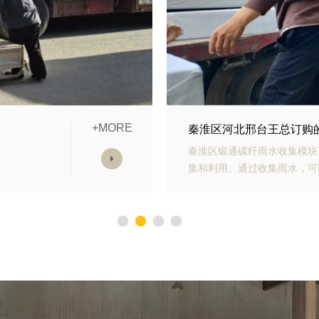
+MORE
模块发货中
秦淮区山东青岛李经理订
雨水收
秦淮区银通生态多孔纤维棉具
，减少
能力强、施工方便等优势。模