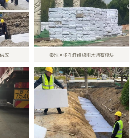
供应
秦淮区多孔纤维棉雨水调蓄模块