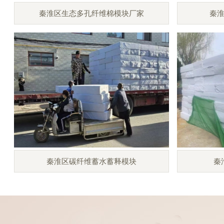
秦淮区生态多孔纤维棉模块厂家
秦
秦淮区碳纤维蓄水蓄释模块
秦